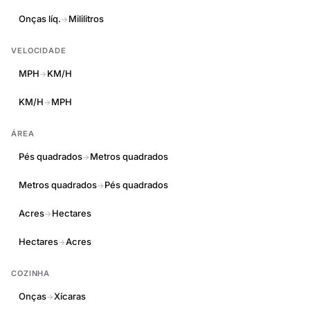
Onças líq.
Mililitros
→
VELOCIDADE
MPH
KM/H
→
KM/H
MPH
→
ÁREA
Pés quadrados
Metros quadrados
→
Metros quadrados
Pés quadrados
→
Acres
Hectares
→
Hectares
Acres
→
COZINHA
Onças
Xícaras
→