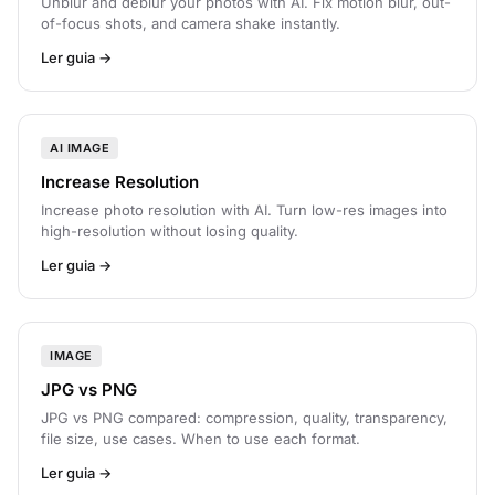
Unblur and deblur your photos with AI. Fix motion blur, out-
of-focus shots, and camera shake instantly.
Ler guia →
AI IMAGE
Increase Resolution
Increase photo resolution with AI. Turn low-res images into
high-resolution without losing quality.
Ler guia →
IMAGE
JPG vs PNG
JPG vs PNG compared: compression, quality, transparency,
file size, use cases. When to use each format.
Ler guia →