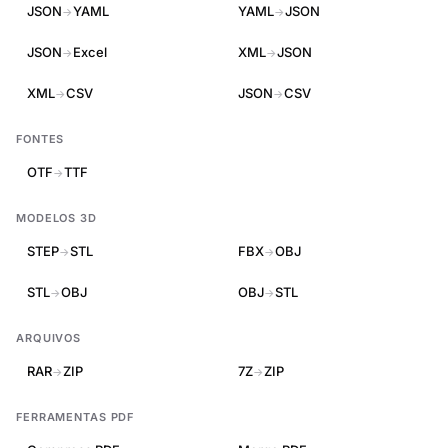
JSON
YAML
YAML
JSON
→
→
JSON
Excel
XML
JSON
→
→
XML
CSV
JSON
CSV
→
→
FONTES
OTF
TTF
→
MODELOS 3D
STEP
STL
FBX
OBJ
→
→
STL
OBJ
OBJ
STL
→
→
ARQUIVOS
RAR
ZIP
7Z
ZIP
→
→
FERRAMENTAS PDF