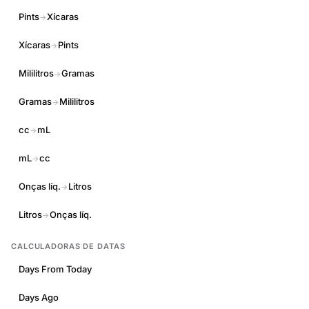
Pints
Xícaras
→
Xícaras
Pints
→
Mililitros
Gramas
→
Gramas
Mililitros
→
cc
mL
→
mL
cc
→
Onças líq.
Litros
→
Litros
Onças líq.
→
CALCULADORAS DE DATAS
Days From Today
Days Ago