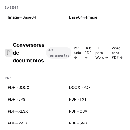
BASE64
Image
Base64
Base64
Image
→
→
Conversores
Ver
Hub
PDF
Word
43
de
tudo
PDF
para
para
ferramentas
→
→
Word →
PDF →
documentos
PDF
PDF
DOCX
DOCX
PDF
→
→
PDF
JPG
PDF
TXT
→
→
PDF
XLSX
PDF
CSV
→
→
PDF
PPTX
PDF
SVG
→
→