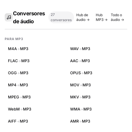
Conversores
27
Hub de
Hub
Todo o
áudio →
MP3 →
áudio →
conversores
de áudio
PARA MP3
M4A
MP3
WAV
MP3
→
→
FLAC
MP3
AAC
MP3
→
→
OGG
MP3
OPUS
MP3
→
→
MP4
MP3
MOV
MP3
→
→
MPEG
MP3
MKV
MP3
→
→
WebM
MP3
WMA
MP3
→
→
AIFF
MP3
AMR
MP3
→
→