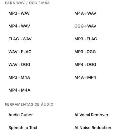
PARA WAV / OGG / M4A
MP3
WAV
M4A
WAV
→
→
MP4
WAV
OGG
WAV
→
→
FLAC
WAV
MP3
FLAC
→
→
WAV
FLAC
MP3
OGG
→
→
WAV
OGG
MP4
OGG
→
→
MP3
M4A
M4A
MP4
→
→
MP4
M4A
→
FERRAMENTAS DE ÁUDIO
Audio Cutter
AI Vocal Remover
Speech to Text
AI Noise Reduction