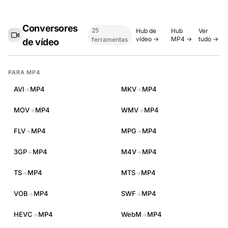
Conversores
25
Hub de
Hub
Ver
vídeo →
MP4 →
tudo →
ferramentas
de vídeo
PARA MP4
AVI
MP4
MKV
MP4
→
→
MOV
MP4
WMV
MP4
→
→
FLV
MP4
MPG
MP4
→
→
3GP
MP4
M4V
MP4
→
→
TS
MP4
MTS
MP4
→
→
VOB
MP4
SWF
MP4
→
→
HEVC
MP4
WebM
MP4
→
→