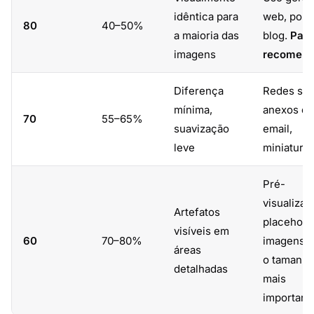
idêntica para
web, post
80
40–50%
a maioria das
blog.
Pad
imagens
recomend
Diferença
Redes soc
mínima,
anexos de
70
55–65%
suavização
email,
leve
miniatura
Pré-
visualizaç
Artefatos
placehold
visíveis em
60
70–80%
imagens 
áreas
o tamanho
detalhadas
mais
important