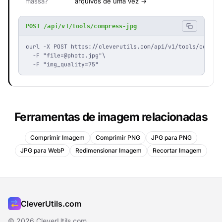
massa?
arquivos de uma vez →
POST /api/v1/tools/compress-jpg
curl -X POST https://cleverutils.com/api/v1/tools/compres
  -F "
file=@photo.jpg
"\

  -F "img_quality=75"
Ferramentas de imagem relacionadas
Comprimir Imagem
Comprimir PNG
JPG para PNG
JPG para WebP
Redimensionar Imagem
Recortar Imagem
CleverUtils.com
© 2026 CleverUtils.com