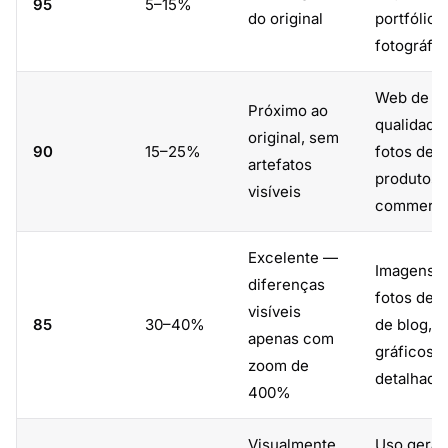
95
5–15%
do original
portfólios
fotográfi
Web de al
Próximo ao
qualidade,
original, sem
90
15–25%
fotos de
artefatos
produtos 
visíveis
commerc
Excelente —
Imagens h
diferenças
fotos de 
visíveis
85
30–40%
de blog,
apenas com
gráficos
zoom de
detalhado
400%
Visualmente
Uso geral