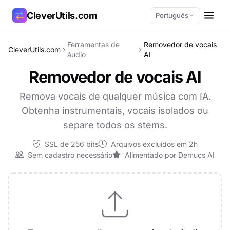
CleverUtils.com
Português
Ferramentas de
Removedor de vocais
CleverUtils.com
Copiar link
áudio
AI
Removedor de vocais AI
E-mail
Remova vocais de qualquer música com IA.
Obtenha instrumentais, vocais isolados ou
separe todos os stems.
SSL de 256 bits
Arquivos excluídos em 2h
Sem cadastro necessário
Alimentado por Demucs AI