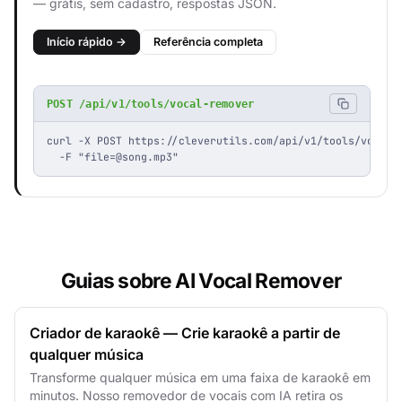
— grátis, sem cadastro, respostas JSON.
Início rápido →
Referência completa
POST /api/v1/tools/vocal-remover
curl -X POST https://cleverutils.com/api/v1/tools/vocal-r
  -F "
file=@song.mp3
"
Guias sobre AI Vocal Remover
Criador de karaokê — Crie karaokê a partir de
qualquer música
Transforme qualquer música em uma faixa de karaokê em
minutos. Nosso removedor de vocais com IA retira os