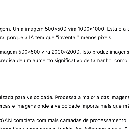
agem. Uma imagem 500×500 vira 1000×1000. Esta é a e
al porque a IA tem que "inventar" menos pixels.
imagem 500×500 vira 2000×2000. Isto produz imagens
 precisa de um aumento significativo de tamanho, com
mizada para velocidade. Processa a maioria das image
 limpas e imagens onde a velocidade importa mais que m
SRGAN completa com mais camadas de processamento. 