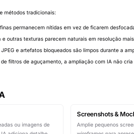
e métodos tradicionais:
s finas permanecem nítidas em vez de ficarem desfocad
 e outras texturas parecem naturais em resolução mais 
JPEG e artefatos bloqueados são limpos durante a amp
e filtros de aguçamento, a ampliação com IA não cria 
IA
Screenshots & Moc
neadas ou imagens de
Amplie pequenos screen
IA adiciona detalhe
wireframes para apres