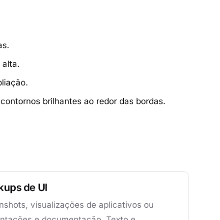
as.
alta.
liação.
contornos brilhantes ao redor das bordas.
kups de UI
shots, visualizações de aplicativos ou
entações e documentação. Texto e