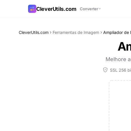
CleverUtils.com
Converter
Copiar link
CleverUtils.com
Ferramentas de Imagem
Ampliador de
Am
E-mail
Melhore a
SSL 256 bi