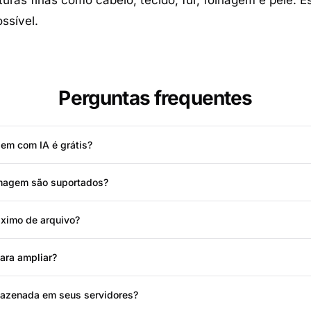
uras finas como cabelo, tecido, fur, folhagem e pele.
ssível.
Perguntas frequentes
em com IA é grátis?
imagem são suportados?
ximo de arquivo?
ara ampliar?
azenada em seus servidores?