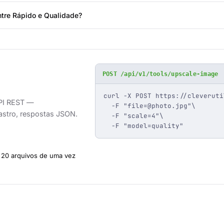
ntre Rápido e Qualidade?
POST /api/v1/tools/upscale-image
curl -X POST https://cleveruti
API REST —
  -F "
file=@photo.jpg
"\

astro, respostas JSON.
  -F "scale=4"\

  -F "model=quality"
20 arquivos de uma vez