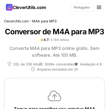
CleverUtils.com
Português
CleverUtils.com
M4A para MP3
Copiar link
Conversor de M4A para MP3
E-mail
4.7
/ 5
(54 votos)
Converta M4A para MP3 online grátis. Sem
software. Até 100 MB.
SSL de 256 bits
500K+ conversões
Avaliação 4.9
Arquivos excluídos em 2h
Toque para escolher seu arquivo M4A