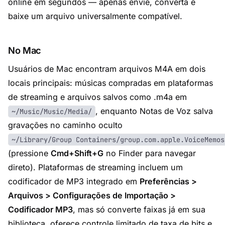
online em segundos — apenas envie, converta e
baixe um arquivo universalmente compatível.
No Mac
Usuários de Mac encontram arquivos M4A em dois
locais principais: músicas compradas em plataformas
de streaming e arquivos salvos como .m4a em
, enquanto Notas de Voz salva
~/Music/Music/Media/
gravações no caminho oculto
~/Library/Group Containers/group.com.apple.VoiceMemos
(pressione
Cmd+Shift+G
no Finder para navegar
direto). Plataformas de streaming incluem um
codificador de MP3 integrado em
Preferências >
Arquivos > Configurações de Importação >
Codificador MP3
, mas só converte faixas já em sua
biblioteca, oferece controle limitado de taxa de bits e