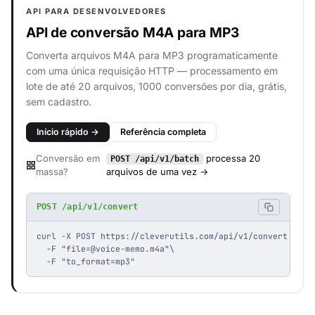
API PARA DESENVOLVEDORES
API de conversão M4A para MP3
Converta arquivos M4A para MP3 programaticamente
com uma única requisição HTTP — processamento em
lote de até 20 arquivos, 1000 conversões por dia, grátis,
sem cadastro.
Início rápido →
Referência completa
Conversão em
processa 20
POST /api/v1/batch
massa?
arquivos de uma vez →
POST /api/v1/convert
curl -X POST https://cleverutils.com/api/v1/convert \

  -F "
file=@voice-memo.m4a
"\

  -F "to_format=mp3"