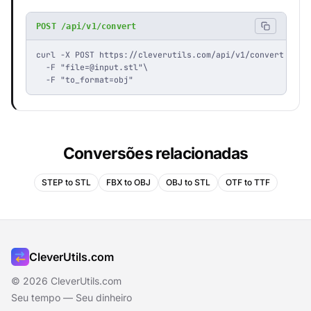
POST /api/v1/convert
curl -X POST https://cleverutils.com/api/v1/convert \

  -F "
file=@input.stl
"\

  -F "to_format=obj"
Conversões relacionadas
STEP to STL
FBX to OBJ
OBJ to STL
OTF to TTF
CleverUtils.com
© 2026 CleverUtils.com
Seu tempo — Seu dinheiro