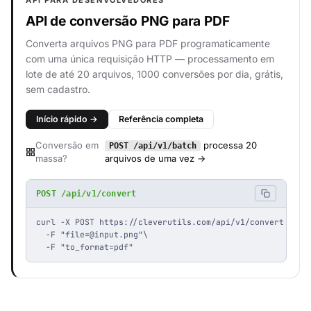
API PARA DESENVOLVEDORES
API de conversão PNG para PDF
Converta arquivos PNG para PDF programaticamente
com uma única requisição HTTP — processamento em
lote de até 20 arquivos, 1000 conversões por dia, grátis,
sem cadastro.
Início rápido →
Referência completa
Conversão em
processa 20
POST /api/v1/batch
massa?
arquivos de uma vez →
POST /api/v1/convert
curl -X POST https://cleverutils.com/api/v1/convert \

  -F "
file=@input.png
"\

  -F "to_format=pdf"