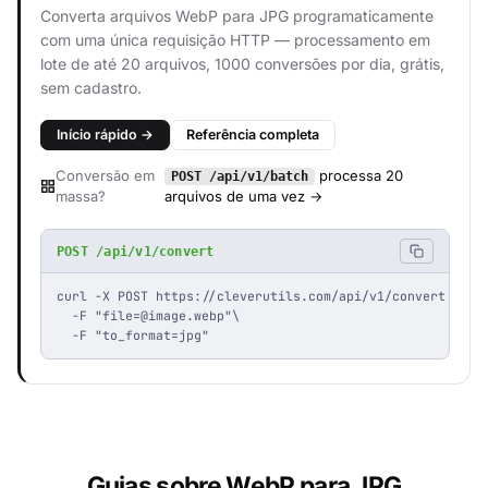
Converta arquivos WebP para JPG programaticamente
com uma única requisição HTTP — processamento em
lote de até 20 arquivos, 1000 conversões por dia, grátis,
sem cadastro.
Início rápido →
Referência completa
Conversão em
processa 20
POST /api/v1/batch
massa?
arquivos de uma vez →
POST /api/v1/convert
curl -X POST https://cleverutils.com/api/v1/convert \

  -F "
file=@image.webp
"\

  -F "to_format=jpg"
Guias sobre WebP para JPG