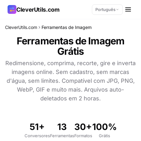
CleverUtils.com
Português
CleverUtils.com
Ferramentas de Imagem
Copiar link
Ferramentas de Imagem
Grátis
E-mail
Redimensione, comprima, recorte, gire e inverta
imagens online. Sem cadastro, sem marcas
d'água, sem limites. Compatível com JPG, PNG,
WebP, GIF e muito mais. Arquivos auto-
deletados em 2 horas.
51+
13
30+
100%
Conversores
Ferramentas
Formatos
Grátis