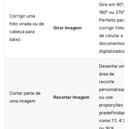
Gire em 90°,
180° ou 270°.
Corrigir uma
Perfeito para
foto virada ou de
Girar Imagem
corrigir fotos
cabeça para
de celular e
baixo
documentos
digitalizados.
Desenhe uma
área de
recorte
personalizada
Cortar parte de
Recortar Imagem
ou use
uma imagem
proporções
predefinidas
como 1:1, 4:3
ou 16:9.