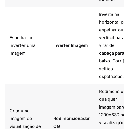
Inverta na
horizontal par
espelhar ou n
Espelhar ou
vertical para
inverter uma
Inverter Imagem
virar de
imagem
cabeça para
baixo. Corrija
selfies
espelhadas.
Redimensione
qualquer
imagem para
Criar uma
1200×630 par
imagem de
Redimensionador
visualizações
visualização de
OG