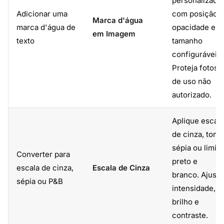
personalizada
Adicionar uma
com posição,
Marca d'água
marca d'água de
opacidade e
em Imagem
texto
tamanho
configuráveis.
Proteja fotos
de uso não
autorizado.
Aplique escala
de cinza, tom
sépia ou limite
Converter para
preto e
escala de cinza,
Escala de Cinza
branco. Ajuste
sépia ou P&B
intensidade,
brilho e
contraste.