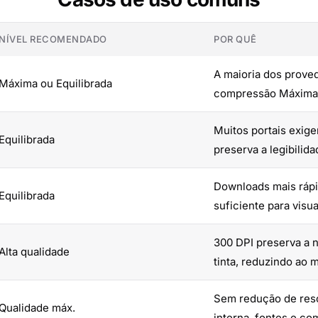
NÍVEL RECOMENDADO
POR QUÊ
A maioria dos proved
Máxima ou Equilibrada
compressão Máxima f
Muitos portais exig
Equilibrada
preserva a legibilid
Downloads mais ráp
Equilibrada
suficiente para visua
300 DPI preserva a n
Alta qualidade
tinta, reduzindo ao 
Sem redução de reso
Qualidade máx.
interna, fontes e co