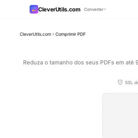
CleverUtils.com
Converter
Copiar link
CleverUtils.com
Comprimir PDF
E-mail
Reduza o tamanho dos seus PDFs em até 90 
SSL de