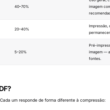
40–70%
imagem com 
recomendad
Impressão, 
20–40%
permanecem 
Pré-impress
5–20%
imagem — a
fontes.
PDF?
 Cada um responde de forma diferente à compressão: