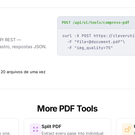
POST /api/v1/tools/compress-pdf
curl -X POST https://cleveruti
API REST —
  -F "
file=@document.pdf
"\

astro, respostas JSON.
  -F "img_quality=75"
20 arquivos de uma vez
More PDF Tools
Split PDF
o one.
Extract every page into individual