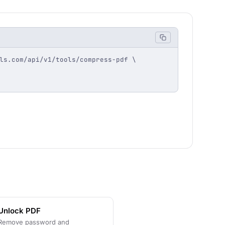
ls.com/api/v1/tools/compress-pdf \

Unlock PDF
Remove password and