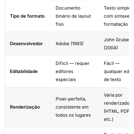
Documento
Texto simples
Tipo de formato
binário de layout
com sintaxe d
fixo
formatação
John Gruber
Desenvolvedor
Adobe (1993)
(2004)
Difícil — requer
Fácil —
Editabilidade
editores
qualquer edit
especiais
de texto
Varia por
Pixel-perfeita,
renderizador
Renderização
consistente em
(HTML, PDF,
todos os lugares
etc.)