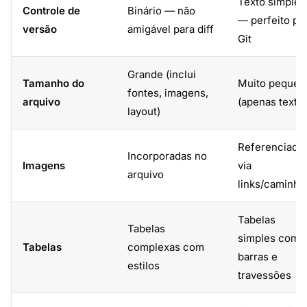
Texto simples
Controle de
Binário — não
— perfeito pa
versão
amigável para diff
Git
Grande (inclui
Tamanho do
Muito pequen
fontes, imagens,
arquivo
(apenas texto)
layout)
Referenciada
Incorporadas no
Imagens
via
arquivo
links/caminho
Tabelas
Tabelas
simples com
Tabelas
complexas com
barras e
estilos
travessões