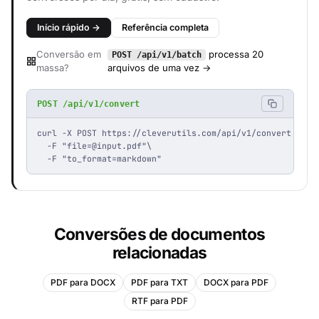
Início rápido →
Referência completa
Conversão em
processa 20
POST /api/v1/batch
massa?
arquivos de uma vez →
POST /api/v1/convert
curl -X POST https://cleverutils.com/api/v1/convert \

  -F "
file=@input.pdf
"\

  -F "to_format=markdown"
Conversões de documentos
relacionadas
PDF para DOCX
PDF para TXT
DOCX para PDF
RTF para PDF