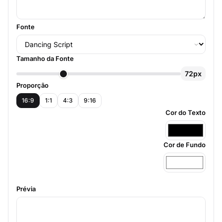
Fonte
Tamanho da Fonte
72px
Proporção
16:9
1:1
4:3
9:16
Cor do Texto
Cor de Fundo
Prévia