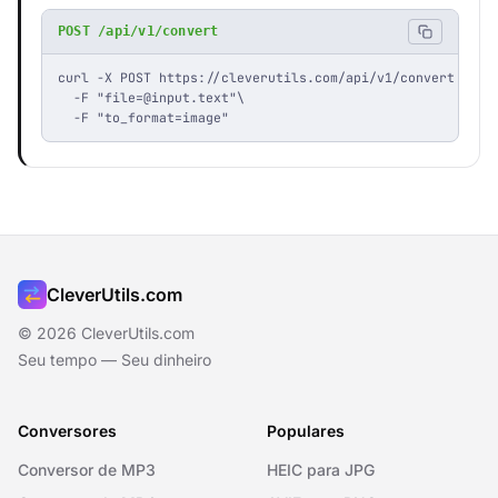
POST /api/v1/convert
curl -X POST https://cleverutils.com/api/v1/convert \

  -F "
file=@input.text
"\

  -F "to_format=image"
CleverUtils.com
© 2026 CleverUtils.com
Seu tempo — Seu dinheiro
Conversores
Populares
Conversor de MP3
HEIC para JPG