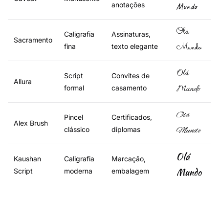
anotações
Mundo
Olá
Caligrafia
Assinaturas,
Sacramento
Mundo
fina
texto elegante
Olá
Script
Convites de
Allura
formal
casamento
Mundo
Olá
Pincel
Certificados,
Alex Brush
clássico
diplomas
Mundo
Olá
Kaushan
Caligrafia
Marcação,
Mundo
Script
moderna
embalagem