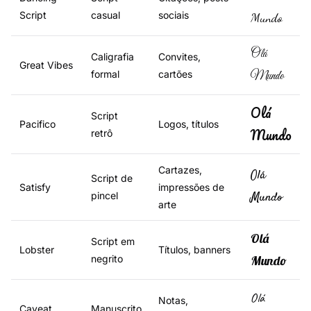
Script
casual
sociais
Mundo
Olá
Caligrafia
Convites,
Great Vibes
formal
cartões
Mundo
Olá
Script
Pacifico
Logos, títulos
Mundo
retrô
Cartazes,
Olá
Script de
Satisfy
impressões de
Mundo
pincel
arte
Olá
Script em
Lobster
Títulos, banners
negrito
Mundo
Olá
Notas,
Caveat
Manuscrito