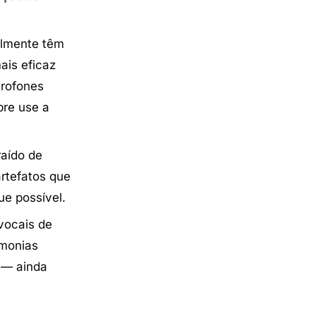
almente têm
ais eficaz
crofones
pre use a
raído de
rtefatos que
ue possível.
vocais de
rmonias
 — ainda