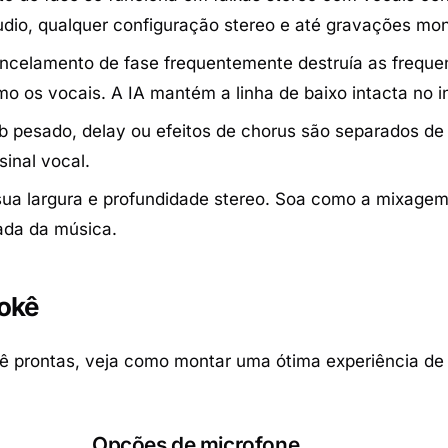
dio, qualquer configuração stereo e até gravações mo
celamento de fase frequentemente destruía as freque
mo os vocais. A IA mantém a linha de baixo intacta no i
 pesado, delay ou efeitos de chorus são separados de
inal vocal.
ua largura e profundidade stereo. Soa como a mixagem 
da da música.
aokê
ê prontas, veja como montar uma ótima experiência de
Opções de microfone