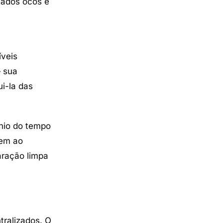
tados ocos e
íveis
 sua
ui-la das
nio do tempo
cem ao
aração limpa
tralizados. O