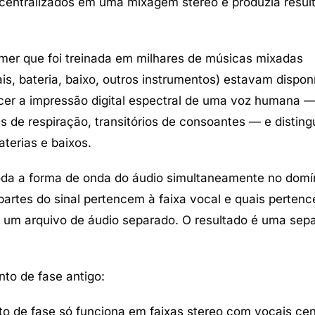
centralizados em uma mixagem stereo e produzia resul
rmer
que foi treinada em milhares de músicas mixadas
is, bateria, baixo, outros instrumentos) estavam dispon
er a impressão digital espectral de uma voz humana —
s de respiração, transitórios de consoantes — e disting
aterias e baixos.
oda a forma de onda do áudio simultaneamente no domí
 partes do sinal pertencem à faixa vocal e quais perten
 um arquivo de áudio separado. O resultado é uma sep
to de fase antigo:
 de fase só funciona em faixas stereo com vocais cen