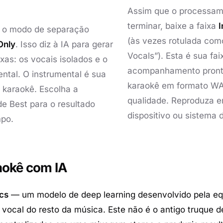
Assim que o processa
terminar, baixe a faixa
I
 o modo de separação
(às vezes rotulada com
Only
. Isso diz à IA para gerar
Vocals”). Esta é sua fai
xas: os vocais isolados e o
acompanhamento pront
ental. O instrumental é sua
karaokê em formato WA
e karaokê. Escolha a
qualidade. Reproduza e
de Best para o resultado
dispositivo ou sistema 
mpo.
aokê com IA
cs
— um modelo de deep learning desenvolvido pela eq
vocal do resto da música. Este não é o antigo truque d