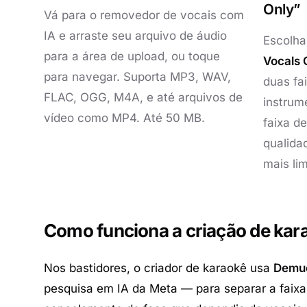
Only”
Vá para o
removedor de vocais com
IA
e arraste seu arquivo de áudio
Escolha
para a área de upload, ou toque
Vocals 
para navegar. Suporta MP3, WAV,
duas fai
FLAC, OGG, M4A, e até arquivos de
instrum
vídeo como MP4. Até 50 MB.
faixa d
qualida
mais li
Como funciona a criação de kar
Nos bastidores, o criador de karaokê usa
Demu
pesquisa em IA da Meta — para separar a faixa 