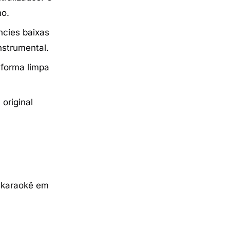
no.
ncies baixas
nstrumental.
 forma limpa
original
 karaokê em