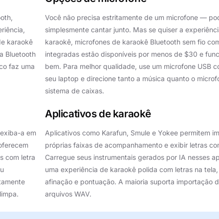
oth,
Você não precisa estritamente de um microfone — po
riência,
simplesmente cantar junto. Mas se quiser a experiênc
de karaokê
karaokê, microfones de karaokê Bluetooth sem fio co
a Bluetooth
integradas estão disponíveis por menos de $30 e fun
co faz uma
bem. Para melhor qualidade, use um microfone USB c
seu laptop e direcione tanto a música quanto o micr
sistema de caixas.
Aplicativos de karaokê
e exiba-a em
Aplicativos como Karafun, Smule e Yokee permitem im
 oferecem
próprias faixas de acompanhamento e exibir letras c
s com letra
Carregue seus instrumentais gerados por IA nesses ap
eu
uma experiência de karaokê polida com letras na tela
itamente
afinação e pontuação. A maioria suporta importação d
limpa.
arquivos WAV.