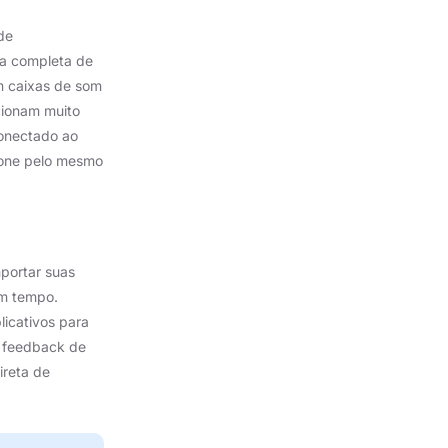
de
ia completa de
m caixas de som
cionam muito
onectado ao
ofone pelo mesmo
portar suas
om tempo.
licativos para
, feedback de
ireta de