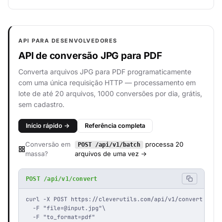
API PARA DESENVOLVEDORES
API de conversão JPG para PDF
Converta arquivos JPG para PDF programaticamente
com uma única requisição HTTP — processamento em
lote de até 20 arquivos, 1000 conversões por dia, grátis,
sem cadastro.
Início rápido →
Referência completa
Conversão em
processa 20
POST /api/v1/batch
massa?
arquivos de uma vez →
POST /api/v1/convert
curl -X POST https://cleverutils.com/api/v1/convert \

  -F "
file=@input.jpg
"\

  -F "to_format=pdf"