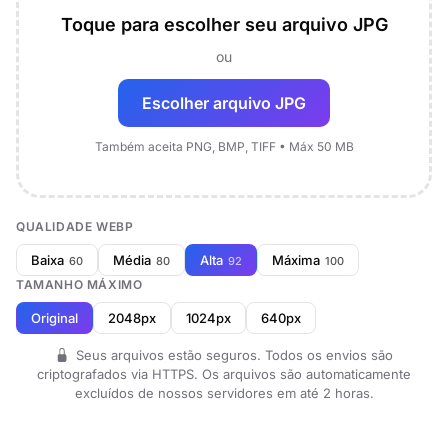
Toque para escolher seu arquivo JPG
ou
Escolher arquivo JPG
Também aceita PNG, BMP, TIFF • Máx 50 MB
QUALIDADE WEBP
Baixa
Média
Alta
Máxima
60
80
92
100
TAMANHO MÁXIMO
Original
2048px
1024px
640px
Seus arquivos estão seguros. Todos os envios são
criptografados via HTTPS. Os arquivos são automaticamente
excluídos de nossos servidores em até 2 horas.