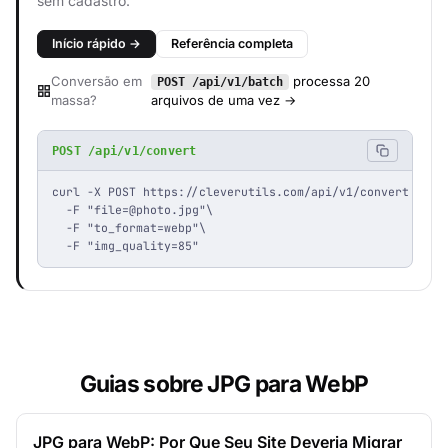
sem cadastro.
Início rápido →
Referência completa
Conversão em
processa 20
POST /api/v1/batch
massa?
arquivos de uma vez →
POST /api/v1/convert
curl -X POST https://cleverutils.com/api/v1/convert \

  -F "
file=@photo.jpg
"\

  -F "to_format=webp"\

  -F "img_quality=85"
Guias sobre JPG para WebP
JPG para WebP: Por Que Seu Site Deveria Migrar