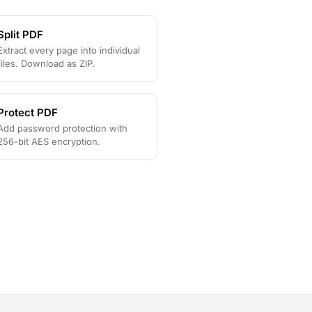
Split PDF
Extract every page into individual
files. Download as ZIP.
Protect PDF
Add password protection with
256-bit AES encryption.