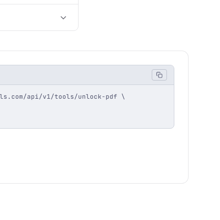
ls.com/api/v1/tools/unlock-pdf \
