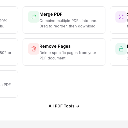
Merge PDF
 90%
Combine multiple PDFs into one.
ls.
Drag to reorder, then download.
Remove Pages
80°, or
Delete specific pages from your
PDF document.
 a PDF
All PDF Tools →