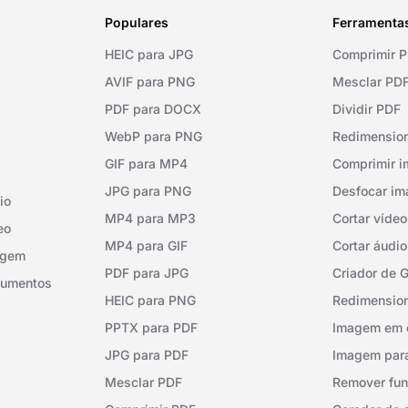
Populares
Ferramenta
HEIC para JPG
Comprimir 
AVIF para PNG
Mesclar PD
PDF para DOCX
Dividir PDF
WebP para PNG
Redimensio
GIF para MP4
Comprimir 
JPG para PNG
Desfocar i
io
MP4 para MP3
Cortar vídeo
eo
MP4 para GIF
Cortar áudio
agem
PDF para JPG
Criador de G
cumentos
HEIC para PNG
Redimension
PPTX para PDF
Imagem em e
JPG para PDF
Imagem para
Mesclar PDF
Remover fu