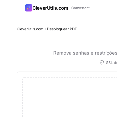
CleverUtils.com
Converter
Copiar link
CleverUtils.com
Desbloquear PDF
E-mail
Remova senhas e restrições 
SSL de