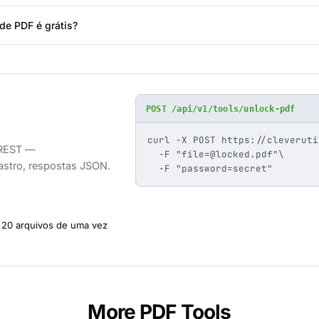
de PDF é grátis?
POST /api/v1/tools/unlock-pdf
curl -X POST https://cleveruti
 REST —
  -F "
file=@locked.pdf
"\

astro, respostas JSON.
  -F "password=secret"
20 arquivos de uma vez
More PDF Tools