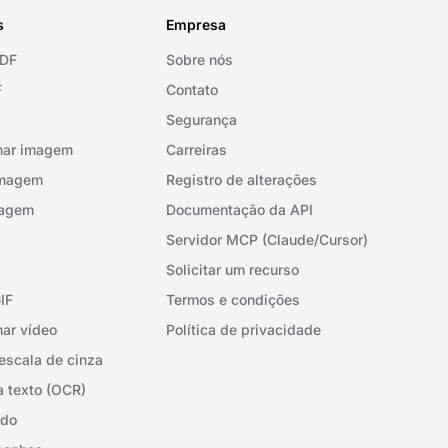
s
Empresa
PDF
Sobre nós
F
Contato
Segurança
nar imagem
Carreiras
imagem
Registro de alterações
magem
Documentação da API
Servidor MCP (Claude/Cursor)
Solicitar um recurso
IF
Termos e condições
ar vídeo
Política de privacidade
scala de cinza
 texto (OCR)
ndo