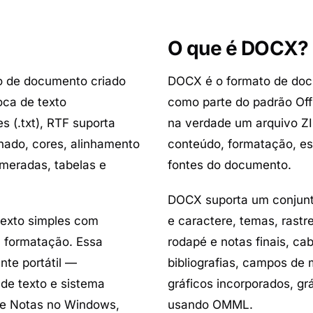
O que é DOCX?
vo de documento criado
DOCX é o formato de doc
oca de texto
como parte do padrão O
s (.txt), RTF suporta
na verdade um arquivo Z
nhado, cores, alinhamento
conteúdo, formatação, es
umeradas, tabelas e
fontes do documento.
DOCX suporta um conjunto
texto simples com
e caractere, temas, rast
a formatação. Essa
rodapé e notas finais, ca
te portátil —
bibliografias, campos de 
 de texto e sistema
gráficos incorporados, g
 de Notas no Windows,
usando OMML.