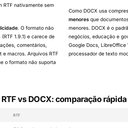
em RTF nativamente sem
Como DOCX usa compress
menores
que documentos
licidade
. O formato não
menores. DOCX é o padrã
 (RTF 1.9.1) e carece de
negócios, educação e gov
ações, comentários,
Google Docs, LibreOffice 
rt e macros. Arquivos RTF
processador de texto mo
 o formato não suporta
RTF vs DOCX: comparação rápida
RTF