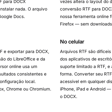
TF para DOCX
vezes altera o layout do
nstalar nada. O arquivo
conversão RTF para DOCX
Google Docs.
nossa ferramenta online 
Firefox — sem downloads 
No celular
TF e exportar para DOCX,
Arquivos RTF são difíceis
ão do LibreOffice e da
dos aplicativos de escri
sor online usa um
suporte limitado a RTF, 
sultados consistentes e
forma. Converter seu RT
onfiguração local.
acessível em qualquer di
fox, Chrome ou Chromium.
iPhone, iPad e Android —
o DOCX.