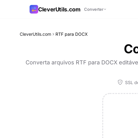
CleverUtils.com
Converter
Copiar link
CleverUtils.com
RTF para DOCX
Co
E-mail
Converta arquivos RTF para DOCX editávei
SSL de