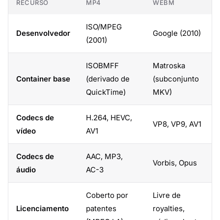
RECURSO
MP4
WEBM
ISO/MPEG
Desenvolvedor
Google (2010)
(2001)
ISOBMFF
Matroska
Container base
(derivado de
(subconjunto
QuickTime)
MKV)
Codecs de
H.264, HEVC,
VP8, VP9, AV1
vídeo
AV1
Codecs de
AAC, MP3,
Vorbis, Opus
áudio
AC-3
Coberto por
Livre de
Licenciamento
patentes
royalties,