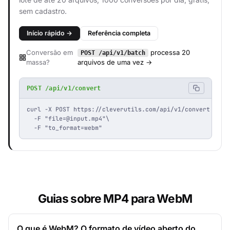
sem cadastro.
Início rápido →
Referência completa
Conversão em
processa 20
POST /api/v1/batch
massa?
arquivos de uma vez →
POST /api/v1/convert
curl -X POST https://cleverutils.com/api/v1/convert \

  -F "
file=@input.mp4
"\

  -F "to_format=webm"
Guias sobre MP4 para WebM
O que é WebM? O formato de vídeo aberto do