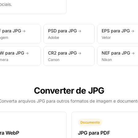
ociais.
F para JPG
PSD para JPG
EPS para JPG
→
→
→
agem
Adobe
Vetor
W para JPG
CR2 para JPG
NEF para JPG
→
→
→
mera
Canon
Nikon
Converter de JPG
Converta arquivos JPG para outros formatos de imagem e document
Documento
ra WebP
JPG para PDF