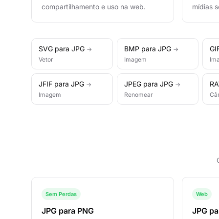
compartilhamento e uso na web.
mídias s
SVG para JPG
BMP para JPG
GI
→
→
Vetor
Imagem
Im
JFIF para JPG
JPEG para JPG
RA
→
→
Imagem
Renomear
Câ
Sem Perdas
Web
JPG para PNG
JPG pa