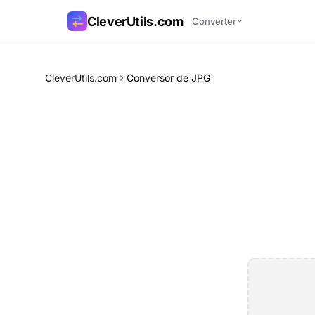
CleverUtils.com
Converter
Copiar link
CleverUtils.com
Conversor de JPG
E-mail