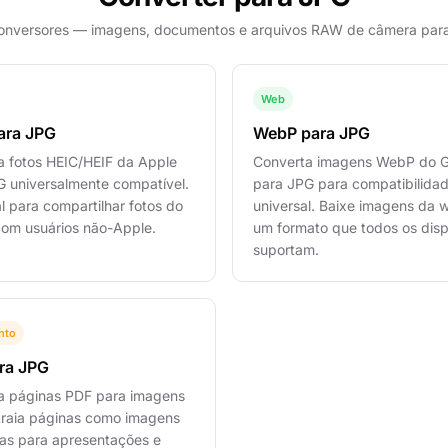
onversores — imagens, documentos e arquivos RAW de câmera par
Web
ara JPG
WebP para JPG
a fotos HEIC/HEIF da Apple
Converta imagens WebP do 
G universalmente compatível.
para JPG para compatibilida
l para compartilhar fotos do
universal. Baixe imagens da
com usuários não-Apple.
um formato que todos os disp
suportam.
nto
ra JPG
a páginas PDF para imagens
traia páginas como imagens
as para apresentações e