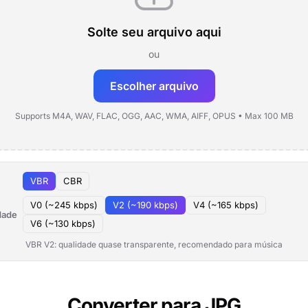
Solte seu arquivo aqui
ou
Escolher arquivo
Supports M4A, WAV, FLAC, OGG, AAC, WMA, AIFF, OPUS • Max 100 MB
VBR
CBR
V0 (~245 kbps)
V2 (~190 kbps)
V4 (~165 kbps)
dade
V6 (~130 kbps)
VBR V2: qualidade quase transparente, recomendado para música
Converter para JPG