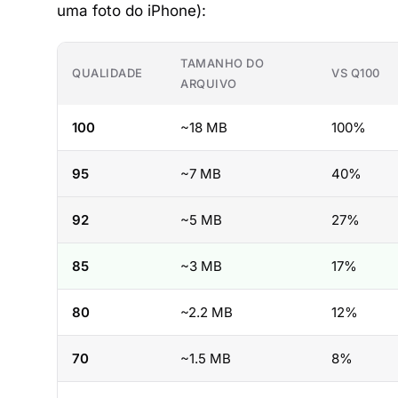
uma foto do iPhone):
TAMANHO DO
QUALIDADE
VS Q100
ARQUIVO
100
~18 MB
100%
95
~7 MB
40%
92
~5 MB
27%
85
~3 MB
17%
80
~2.2 MB
12%
70
~1.5 MB
8%