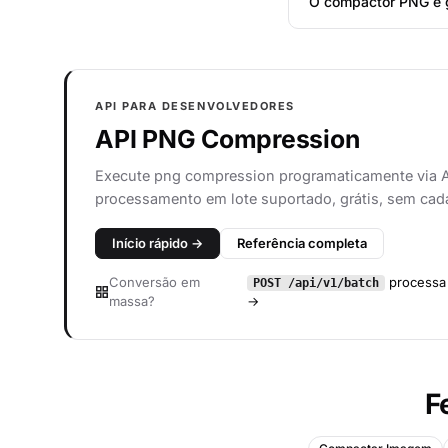
O compactor PNG é g
API PARA DESENVOLVEDORES
API PNG Compression
Execute png compression programaticamente via 
processamento em lote suportado, grátis, sem cad
Início rápido →
Referência completa
Conversão em
processa 
POST /api/v1/batch
massa?
→
F