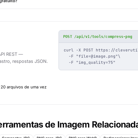
ratuito?
POST /api/v1/tools/compress-png
curl -X POST https://cleveruti
API REST —
  -F "
file=@image.png
"\

astro, respostas JSON.
  -F "img_quality=75"
20 arquivos de uma vez
erramentas de Imagem Relacionad