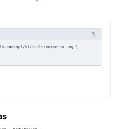
ls.com/api/v1/tools/compress-png \

as