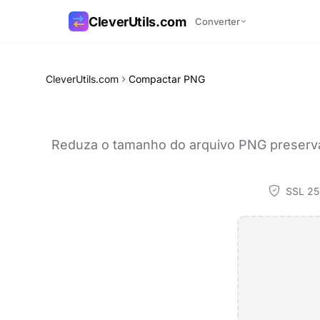
CleverUtils.com
Converter
Copiar link
CleverUtils.com
Compactar PNG
E-mail
Reduza o tamanho do arquivo PNG preserva
SSL 25