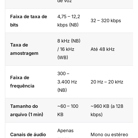
de voz
Faixa de taxa de
4,75 – 12,2
32 – 320 kbps
bits
kbps (NB)
8 kHz (NB)
Taxa de
/ 16 kHz
Até 48 kHz
amostragem
(WB)
300 –
Faixa de
3.400 Hz
20 Hz – 20 kHz
frequência
(NB)
Tamanho do
~60 – 100
~960 KB (a 128
arquivo (1 min)
KB
kbps)
Apenas
Canais de áudio
Mono ou estéreo