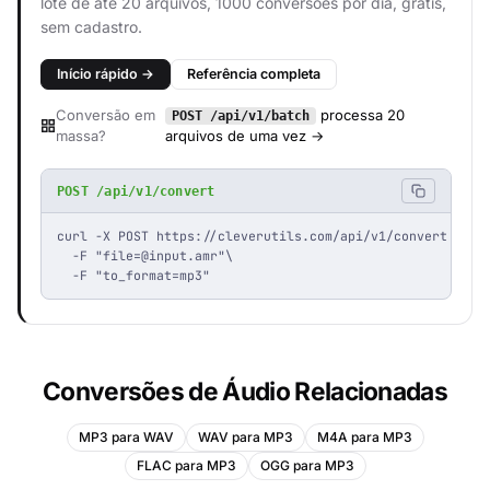
lote de até 20 arquivos, 1000 conversões por dia, grátis,
sem cadastro.
Início rápido →
Referência completa
Conversão em
processa 20
POST /api/v1/batch
massa?
arquivos de uma vez →
POST /api/v1/convert
curl -X POST https://cleverutils.com/api/v1/convert \

  -F "
file=@input.amr
"\

  -F "to_format=mp3"
Conversões de Áudio Relacionadas
MP3 para WAV
WAV para MP3
M4A para MP3
FLAC para MP3
OGG para MP3