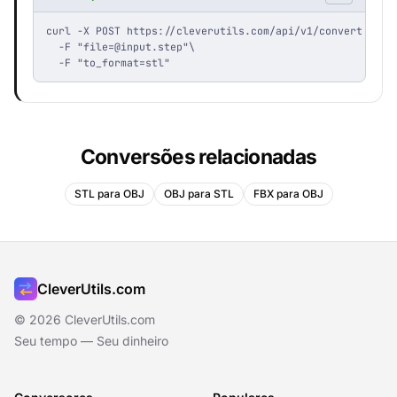
curl -X POST https://cleverutils.com/api/v1/convert \

  -F "
file=@input.step
"\

  -F "to_format=stl"
Conversões relacionadas
STL para OBJ
OBJ para STL
FBX para OBJ
CleverUtils.com
© 2026 CleverUtils.com
Seu tempo — Seu dinheiro