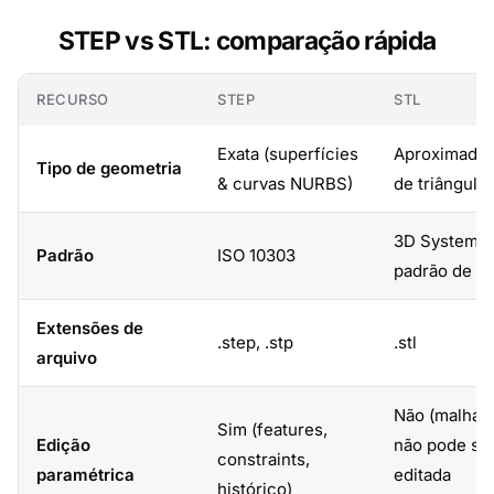
STEP vs STL: comparação rápida
RECURSO
STEP
STL
Exata (superfícies
Aproximada 
Tipo de geometria
& curvas NURBS)
de triângulos
3D Systems (
Padrão
ISO 10303
padrão de fa
Extensões de
.step, .stp
.stl
arquivo
Não (malha f
Sim (features,
Edição
não pode se
constraints,
paramétrica
editada
histórico)