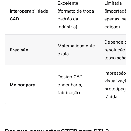
Excelente
Limitada
Interoperabilidade
(formato de troca
(importação
CAD
padrão da
apenas, sem
indústria)
edição)
Depende da
Matematicamente
Precisão
resolução d
exata
tessalação
Impressão 3
Design CAD,
visualização,
Melhor para
engenharia,
prototipage
fabricação
rápida