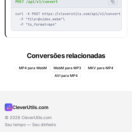
POST /api/v1/convert
curl -X POST https://cleverutils.com/api/v1/convert \

  -F "
file=@video.webm
"\

  -F "to_format=mp4"
Conversões relacionadas
MP4 para WebM
WebM para MP3
MKV para MP4
AVI para MP4
CleverUtils.com
© 2026 CleverUtils.com
Seu tempo — Seu dinheiro