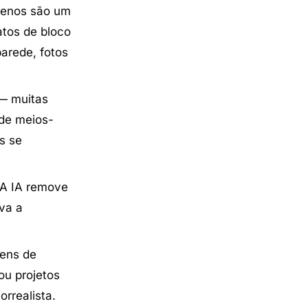
menos são um
atos de bloco
parede, fotos
 — muitas
 de meios-
s se
 A IA remove
va a
gens de
ou projetos
rrealista.