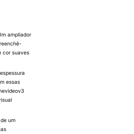
 Um ampliador
preenchê-
e cor suaves
 espessura
am essas
imevideov3
isual
o de um
sas