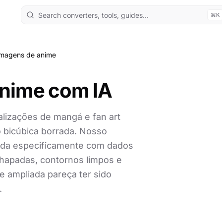
⌘K
imagens de anime
anime com IA
alizações de mangá e fan art
 bicúbica borrada. Nosso
nada especificamente com dados
chapadas, contornos limpos e
te ampliada pareça ter sido
.