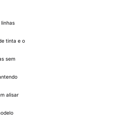
linhas
e tinta e o
pas sem
antendo
m alisar
modelo