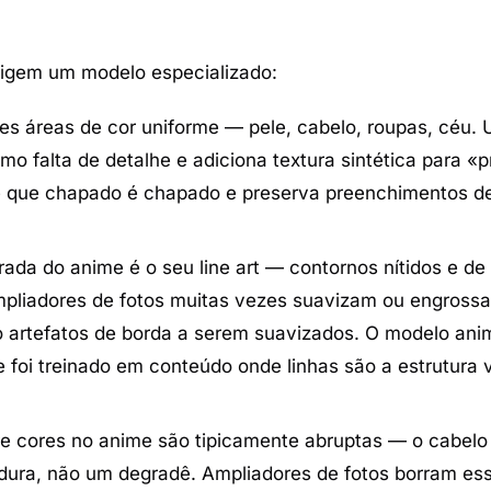
xigem um modelo especializado:
s áreas de cor uniforme — pele, cabelo, roupas, céu.
mo falta de detalhe e adiciona textura sintética para «
e que chapado é chapado e preserva preenchimentos d
ada do anime é o seu line art — contornos nítidos e de
pliadores de fotos muitas vezes suavizam ou engross
mo artefatos de borda a serem suavizados. O modelo an
e foi treinado em conteúdo onde linhas são a estrutura v
re cores no anime são tipicamente abruptas — o cabel
ura, não um degradê. Ampliadores de fotos borram es