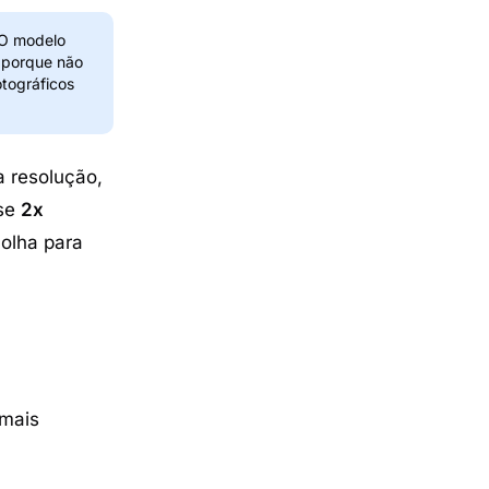
 O modelo
a porque não
otográficos
 resolução,
Use
2x
olha para
 mais