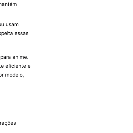
 mantém
 ou usam
speita essas
 para anime.
 eficiente e
or modelo,
urações