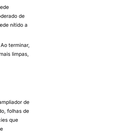
rede
derado de
de nítido a
Ao terminar,
mais limpas,
ampliador de
do, folhas de
cies que
 e