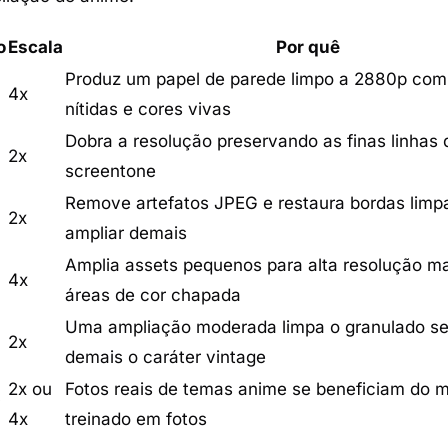
o
Escala
Por quê
Produz um papel de parede limpo a 2880p com 
4x
nítidas e cores vivas
Dobra a resolução preservando as finas linhas d
2x
screentone
Remove artefatos JPEG e restaura bordas lim
2x
ampliar demais
Amplia assets pequenos para alta resolução m
4x
áreas de cor chapada
Uma ampliação moderada limpa o granulado se
2x
demais o caráter vintage
2x ou
Fotos reais de temas anime se beneficiam do 
y
4x
treinado em fotos