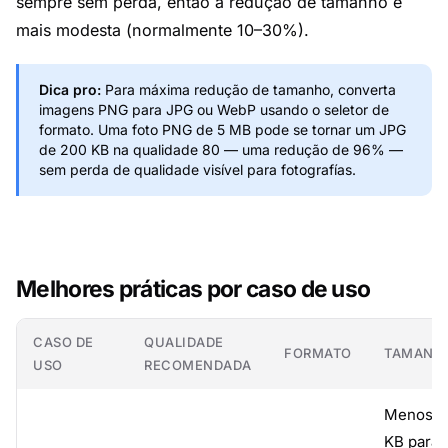
sempre sem perda, então a redução de tamanho é
mais modesta (normalmente 10–30%).
Dica pro:
Para máxima redução de tamanho, converta
imagens PNG para JPG ou WebP usando o seletor de
formato. Uma foto PNG de 5 MB pode se tornar um JPG
de 200 KB na qualidade 80 — uma redução de 96% —
sem perda de qualidade visível para fotografías.
Melhores práticas por caso de uso
CASO DE
QUALIDADE
FORMATO
TAMANH
USO
RECOMENDADA
Menos d
KB para