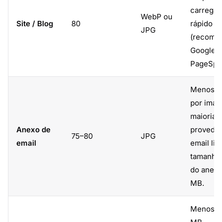
carrega
WebP ou
Site / Blog
80
rápido
JPG
(recome
Google
PageSpe
Menos d
por imag
maioria 
Anexo de
provedor
75–80
JPG
email
email lim
tamanho 
do anexo
MB.
Menos d