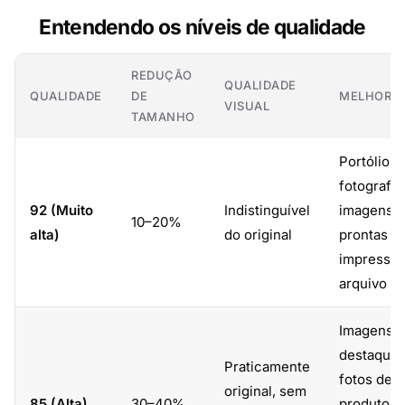
Entendendo os níveis de qualidade
REDUÇÃO
QUALIDADE
QUALIDADE
DE
MELHOR P
VISUAL
TAMANHO
Portólios 
fotografia
92 (Muito
Indistinguível
imagens
10–20%
alta)
do original
prontas p
impressão
arquivo
Imagens 
destaque,
Praticamente
fotos de
original, sem
85 (Alta)
30–40%
produtos,