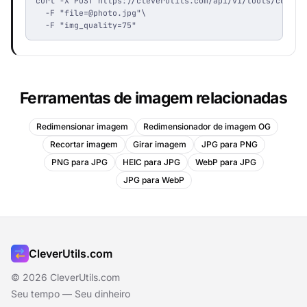
curl -X POST https://cleverutils.com/api/v1/tools/compres
  -F "
file=@photo.jpg
"\

  -F "img_quality=75"
Ferramentas de imagem relacionadas
Redimensionar imagem
Redimensionador de imagem OG
Recortar imagem
Girar imagem
JPG para PNG
PNG para JPG
HEIC para JPG
WebP para JPG
JPG para WebP
CleverUtils.com
© 2026 CleverUtils.com
Seu tempo — Seu dinheiro