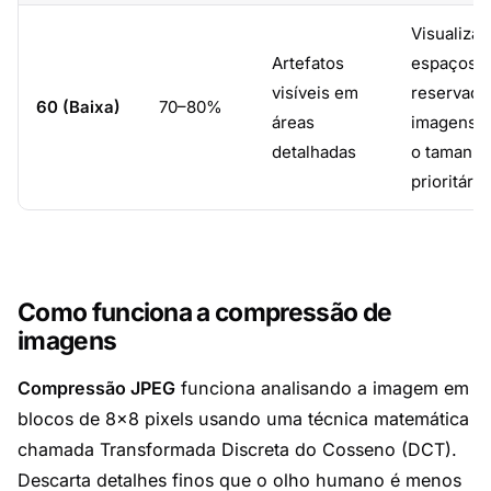
Visualizaç
Artefatos
espaços
visíveis em
reservado
60 (Baixa)
70–80%
áreas
imagens 
detalhadas
o tamanho
prioritário
Como funciona a compressão de
imagens
Compressão JPEG
funciona analisando a imagem em
blocos de 8×8 pixels usando uma técnica matemática
chamada Transformada Discreta do Cosseno (DCT).
Descarta detalhes finos que o olho humano é menos