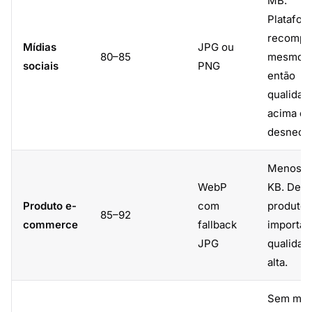
MB.
Platafor
recompr
Mídias
JPG ou
80–85
mesmo a
sociais
PNG
então
qualidad
acima de
desneces
Menos d
WebP
KB. Deta
Produto e-
com
produto
85–92
commerce
fallback
importa 
JPG
qualidad
alta.
Sem met