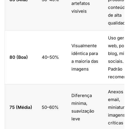
artefatos
conteúdo
visíveis
de alta
qualidade
Uso geral
Visualmente
web, post
idêntica para
blog, mídi
80 (Boa)
40–50%
a maioria das
sociais.
imagens
Padrão
recomend
Anexos d
Diferença
email,
mínima,
75 (Média)
50–60%
miniaturas
suavização
imagens 
leve
críticas