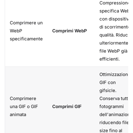
Compressione
specifica WebP
con dispositivo
Comprimere un
di scorrimento
WebP
Comprimi WebP
qualità. Riduci
specificamente
ulteriormente i
file WebP già
efficienti.
Ottimizzazione
GIF con
gifsicle.
Comprimere
Conserva tutti i
una GIF o GIF
Comprimi GIF
fotogrammi
animata
dell'animazione
riducendo file
size fino al