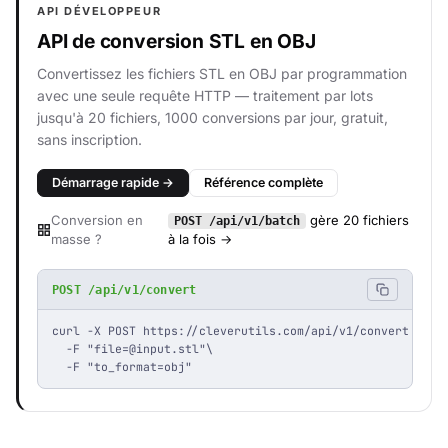
API DÉVELOPPEUR
API de conversion STL en OBJ
Convertissez les fichiers STL en OBJ par programmation
avec une seule requête HTTP — traitement par lots
jusqu'à 20 fichiers, 1000 conversions par jour, gratuit,
sans inscription.
Démarrage rapide →
Référence complète
Conversion en
gère 20 fichiers
POST /api/v1/batch
masse ?
à la fois →
POST /api/v1/convert
curl -X POST https://cleverutils.com/api/v1/convert \

  -F "
file=@input.stl
"\

  -F "to_format=obj"