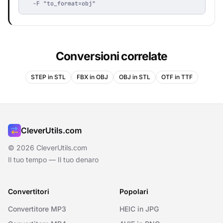
  -F "to_format=obj"
Conversioni correlate
STEP in STL
FBX in OBJ
OBJ in STL
OTF in TTF
CleverUtils.com
© 2026 CleverUtils.com
Il tuo tempo — Il tuo denaro
Convertitori
Popolari
Convertitore MP3
HEIC in JPG