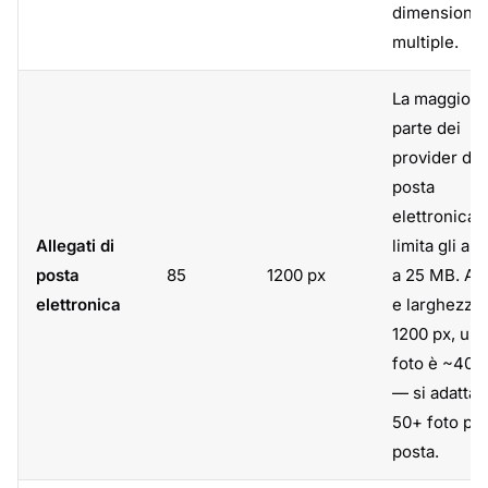
dimensioni
multiple.
La maggior
parte dei
provider di
posta
elettronica
Allegati di
limita gli all
posta
85
1200 px
a 25 MB. A 
elettronica
e larghezza
1200 px, una
foto è ~400
— si adatta 
50+ foto pe
posta.