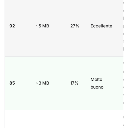
Co
di
liv
92
~5 MB
27%
Eccellente
pr
de
fo
iP
We
re
Molto
el
85
~3 MB
17%
buono
ca
su
so
Us
ge