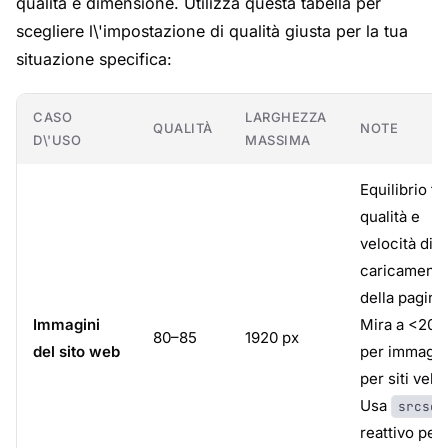
qualità e dimensione. Utilizza questa tabella per
scegliere l\'impostazione di qualità giusta per la tua
situazione specifica:
CASO
LARGHEZZA
QUALITÀ
NOTE
D\'USO
MASSIMA
Equilibrio tr
qualità e
velocità di
caricament
della pagina
Immagini
Mira a <200
80–85
1920 px
del sito web
per immagi
per siti veloc
Usa
srcset
reattivo per