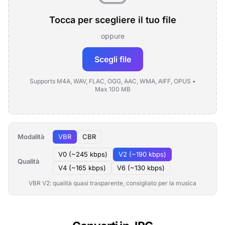
Tocca per scegliere il tuo file
oppure
Scegli file
Supports M4A, WAV, FLAC, OGG, AAC, WMA, AIFF, OPUS •
Max 100 MB
Modalità
VBR
CBR
V0 (~245 kbps)
V2 (~190 kbps)
Qualità
V4 (~165 kbps)
V6 (~130 kbps)
VBR V2: qualità quasi trasparente, consigliato per la musica