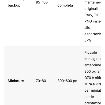
95–100
mantenere g
backup
completa
originali in
RAW, TIFF o
PNG insiem
alle
esportazioni
JPG.
Piccole
immagini di
anteprima. 
300 px, anc
Q70 è nitido
Miniature
70–80
300–600 px
Mira a <30 
per miniatur
per le
prestazioni