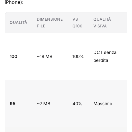
iPhone):
DIMENSIONE
VS
QUALITÀ
QUALITÀ
MI
FILE
Q100
VISIVA
Ma
ar
DCT senza
100
~18 MB
100%
di
perdita
l\
pr
St
fo
95
~7 MB
40%
Massimo
pr
co
ar