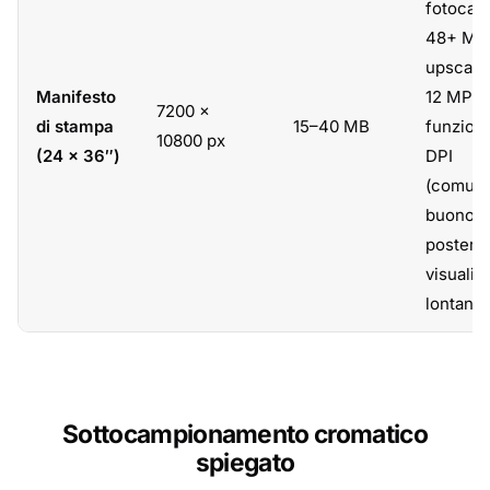
fotocam
48+ MP
upscalin
Manifesto
12 MP
7200 ×
di stampa
15–40 MB
funziona
10800 px
(24 × 36″)
DPI
(comun
buono p
poster
visualiz
lontano)
Sottocampionamento cromatico
spiegato