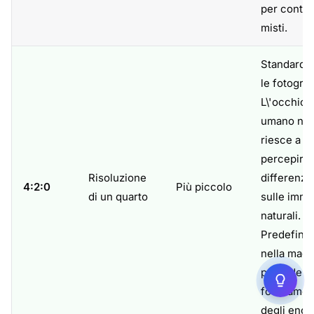
per conten
misti.
Standard 
le fotograf
L\'occhio
umano no
riesce a
percepire 
Risoluzione
differenza
4:2:0
Più piccolo
di un quarto
sulle imma
naturali.
Predefinit
nella magg
parte delle
fotocamer
degli enco