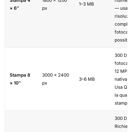
Stampa 4
1800 × 1200
ridimen
1–3 MB
× 6″
px
— usa l
risoluzi
complet
fotocam
possibil
300 DPI
fotocam
12 MP l
Stampa 8
3000 × 2400
3–6 MB
nativam
× 10″
px
Usa Q95
la qualit
stampa.
300 DPI
Richied