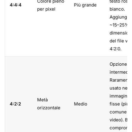
Colore pieno
testo ross
4:4:4
Più grande
per pixel
bianco.
Aggiunge
~15–25% a
dimension
del file vs
4:2:0.
Opzione
intermedia
Rarament
usato nell
immagini
Metà
4:2:2
Medio
fisse (più
orizzontale
comune ne
video). Bu
comprome