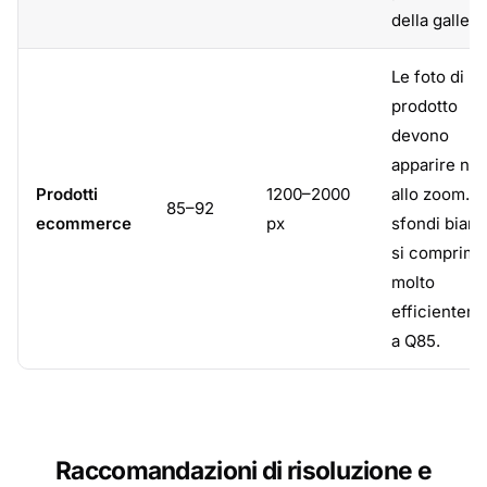
della galleria
Le foto di
prodotto
devono
apparire nit
Prodotti
1200–2000
allo zoom. G
85–92
ecommerce
px
sfondi bianc
si comprim
molto
efficientem
a Q85.
Raccomandazioni di risoluzione e