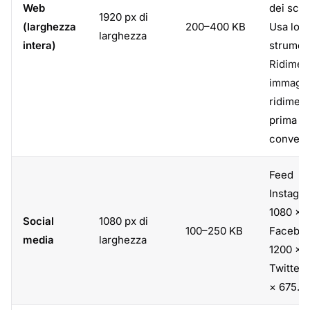
Web
dei sche
1920 px di
(larghezza
200–400 KB
Usa lo
larghezza
intera)
strumen
Ridimen
immagi
ridimen
prima de
convers
Feed
Instagr
1080 × 1
Social
1080 px di
100–250 KB
Faceboo
media
larghezza
1200 × 
Twitter/
× 675.