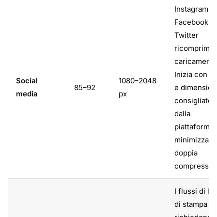
Instagram,
Facebook,
Twitter
ricomprimon
caricamenti.
Inizia con 
Social
1080–2048
85–92
e dimension
media
px
consigliate
dalla
piattaforma 
minimizzare 
doppia
compressio
I flussi di la
di stampa