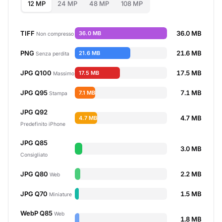
12 MP
24 MP
48 MP
108 MP
TIFF
36.0 MB
36.0 MB
Non compresso
PNG
21.6 MB
21.6 MB
Senza perdita
JPG Q100
17.5 MB
17.5 MB
Massimo
JPG Q95
7.1 MB
7.1 MB
Stampa
JPG Q92
4.7 MB
4.7 MB
Predefinito iPhone
JPG Q85
3.0 MB
Consigliato
JPG Q80
2.2 MB
Web
JPG Q70
1.5 MB
Miniature
WebP Q85
Web
1.8 MB