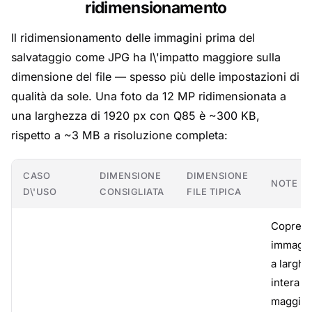
ridimensionamento
Il ridimensionamento delle immagini prima del
salvataggio come JPG ha l\'impatto maggiore sulla
dimensione del file — spesso più delle impostazioni di
qualità da sole. Una foto da 12 MP ridimensionata a
una larghezza di 1920 px con Q85 è ~300 KB,
rispetto a ~3 MB a risoluzione completa:
CASO
DIMENSIONE
DIMENSIONE
NOTE
D\'USO
CONSIGLIATA
FILE TIPICA
Copre l
immagin
a larghe
intera n
maggior