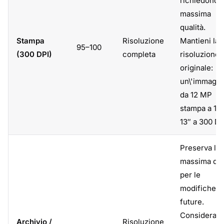
richiedono l
massima
qualità.
Stampa
Risoluzione
Mantieni la
95–100
(300 DPI)
completa
risoluzione
originale:
un\'immagin
da 12 MP
stampa a 10
13″ a 300 DP
Preserva la
massima qua
per le
modifiche
future.
Considera d
Archivio /
Risoluzione