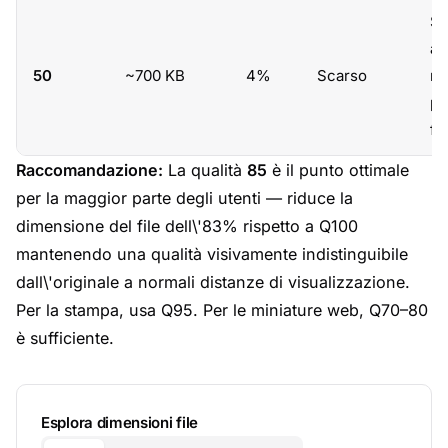
So
an
50
~700 KB
4%
Scarso
ra
pe
fi
Raccomandazione:
La qualità
85
è il punto ottimale
per la maggior parte degli utenti — riduce la
dimensione del file dell\'83% rispetto a Q100
mantenendo una qualità visivamente indistinguibile
dall\'originale a normali distanze di visualizzazione.
Per la stampa, usa Q95. Per le miniature web, Q70–80
è sufficiente.
Esplora dimensioni file