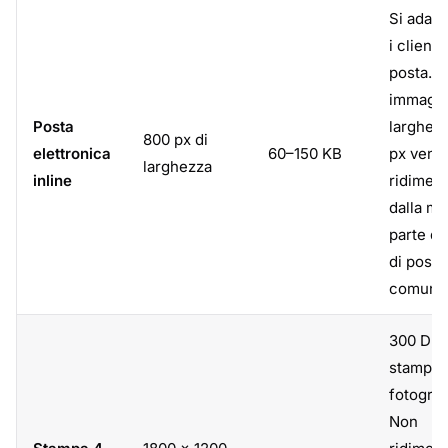
Si adatta
i client 
posta. L
immagin
Posta
larghe d
800 px di
elettronica
60–150 KB
px veng
larghezza
inline
ridimen
dalla ma
parte de
di posta
comunq
300 DPI
stampe
fotograf
Non