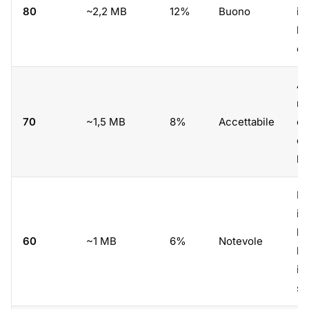
80
~2,2 MB
12%
Buono
im
bl
e
An
mi
70
~1,5 MB
8%
Accettabile
co
di
li
El
in
la
60
~1 MB
6%
Notevole
ba
im
se