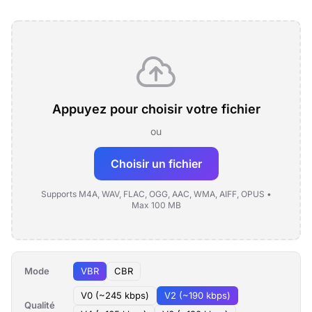
Appuyez pour choisir votre fichier
ou
Choisir un fichier
Supports M4A, WAV, FLAC, OGG, AAC, WMA, AIFF, OPUS •
Max 100 MB
Mode
VBR
CBR
V0 (~245 kbps)
V2 (~190 kbps)
Qualité