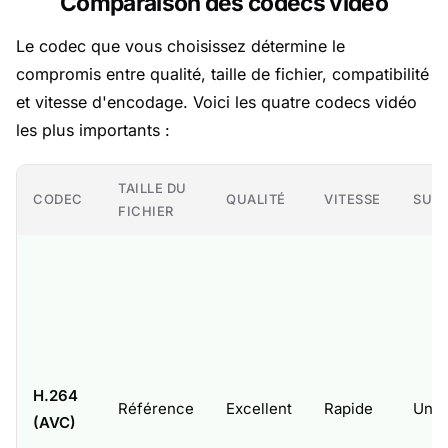
Comparaison des codecs vidéo
Le codec que vous choisissez détermine le
compromis entre qualité, taille de fichier, compatibilité
et vitesse d'encodage. Voici les quatre codecs vidéo
les plus importants :
TAILLE DU
CODEC
QUALITÉ
VITESSE
SUP
FICHIER
H.264
Référence
Excellent
Rapide
Univ
(AVC)