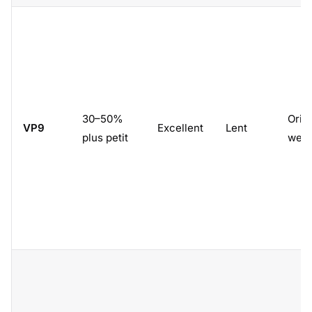
30–50%
Orie
VP9
Excellent
Lent
plus petit
web