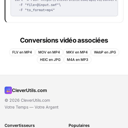
  -F "
file=@input.swf
"\

  -F "to_format=mp4"
Conversions vidéo associées
FLV en MP4
MOV en MP4
MKV en MP4
WebP en JPG
HEIC en JPG
M4A en MP3
CleverUtils.com
© 2026 CleverUtils.com
Votre Temps — Votre Argent
Convertisseurs
Populaires