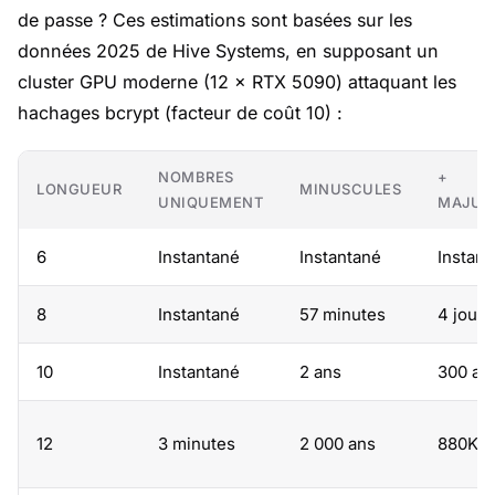
de passe ? Ces estimations sont basées sur les
données 2025 de Hive Systems, en supposant un
cluster GPU moderne (12 × RTX 5090) attaquant les
hachages bcrypt (facteur de coût 10) :
NOMBRES
+
LONGUEUR
MINUSCULES
UNIQUEMENT
MAJUS
6
Instantané
Instantané
Instant
8
Instantané
57 minutes
4 jours
10
Instantané
2 ans
300 an
12
3 minutes
2 000 ans
880K a