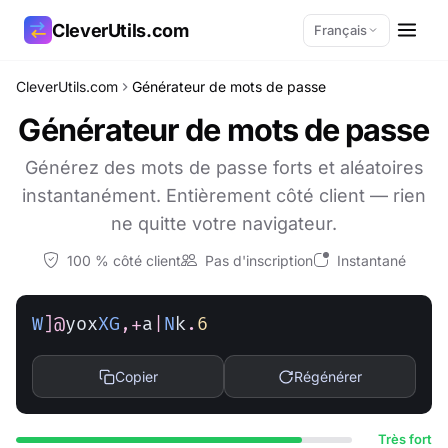
CleverUtils.com
Français
CleverUtils.com
Générateur de mots de passe
Copier le lien
Générateur de mots de passe
E-mail
Générez des mots de passe forts et aléatoires
instantanément. Entièrement côté client — rien
ne quitte votre navigateur.
100 % côté client
Pas d'inscription
Instantané
W
]
@
yox
X
G
,
+
a
|
N
k
.
6
Copier
Régénérer
Très fort