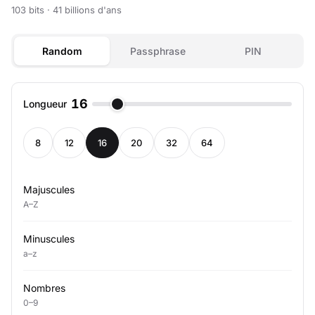
103 bits · 41 billions d'ans
Random
Passphrase
PIN
16
Longueur
8
12
16
20
32
64
Majuscules
A–Z
Minuscules
a–z
Nombres
0–9