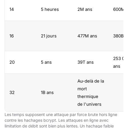
14
5 heures
2M ans
600M 
16
21 jours
477M ans
380B a
253 00
20
5 ans
39T ans
ans
Au-delà de la
mort
32
1B ans
thermique
de l'univers
Les temps supposent une attaque par force brute hors ligne
contre les hachages bcrypt. Les attaques en ligne avec
limitation de débit sont bien plus lentes. Un hachage faible