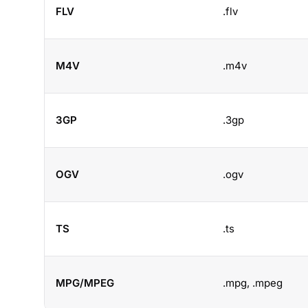
FLV
.flv
M4V
.m4v
3GP
.3gp
OGV
.ogv
TS
.ts
MPG/MPEG
.mpg, .mpeg