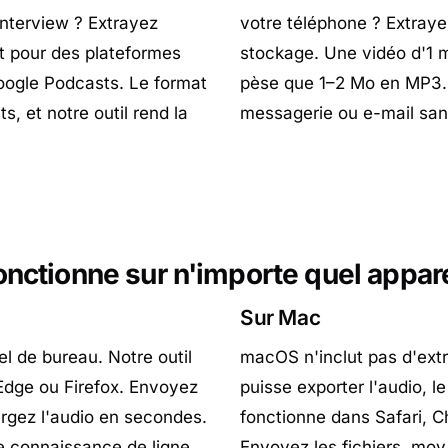
nterview ? Extrayez
votre téléphone ? Extraye
t pour des plateformes
stockage. Une vidéo d'1 m
ogle Podcasts. Le format
pèse que 1–2 Mo en MP3. 
, et notre outil rend la
messagerie ou e-mail sans 
onctionne sur n'importe quel appare
Sur Mac
l de bureau. Notre outil
macOS n'inclut pas d'extr
Edge ou Firefox. Envoyez
puisse exporter l'audio, le
rgez l'audio en secondes.
fonctionne dans Safari, C
e connaissance de ligne
Envoyez les fichiers .mov