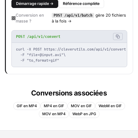
Démarrage rapide →
Référence complète
Conversion en
gère 20 fichiers
POST /api/v1/batch
masse ?
à la fois →
POST /api/v1/convert
curl -X POST https://cleverutils.com/api/v1/convert \

  -F "
file=@input.avi
"\

  -F "to_format=gif"
Conversions associées
GIF en MP4
MP4 en GIF
MOV en GIF
WebM en GIF
MOV en MP4
WebP en JPG