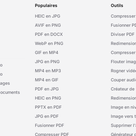
Populaires
Outils
HEIC en JPG
Compresser
AVIF en PNG
Fusionner P
PDF en DOCX
Diviser PDF
WebP en PNG
Redimensio
GIF en MP4
Compresser
JPG en PNG
Flouter ima
io
MP4 en MP3
Rogner vidé
éo
MP4 en GIF
Couper audi
mages
PDF en JPG
Créateur de 
documents
HEIC en PNG
Redimension
PPTX en PDF
Image en ni
JPG en PDF
Image vers 
Fusionner PDF
Supprimer l'
Compresser PDF
Générateur 