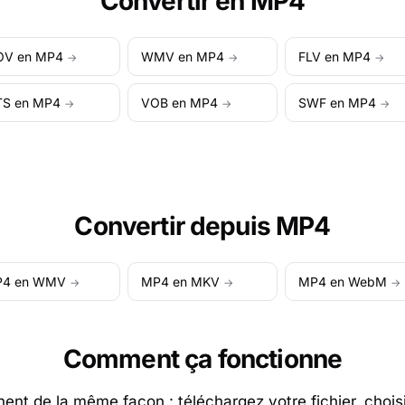
Convertir en MP4
V en MP4
WMV en MP4
FLV en MP4
→
→
→
S en MP4
VOB en MP4
SWF en MP4
→
→
→
Convertir depuis MP4
4 en WMV
MP4 en MKV
MP4 en WebM
→
→
→
Comment ça fonctionne
ent de la même façon : téléchargez votre fichier, choisis