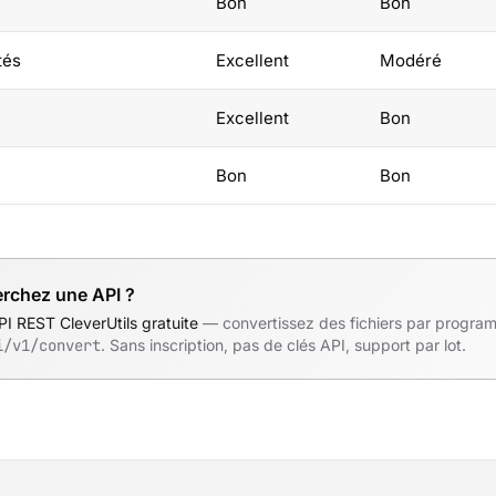
Bon
Bon
tés
Excellent
Modéré
Excellent
Bon
Bon
Bon
rchez une API ?
PI REST CleverUtils gratuite
— convertissez des fichiers par progra
i/v1/convert
. Sans inscription, pas de clés API, support par lot.