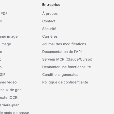
Entreprise
 PDF
À propos
DF
Contact
Sécurité
nner image
Carrières
 image
Journal des modifications
ge
Documentation de l'API
o
Serveur MCP (Claude/Cursor)
o
Demander une fonctionnalité
GIF
Conditions générales
ner vidéo
Politique de confidentialité
veaux de gris
texte (OCR)
arrière-plan
de mots de passe