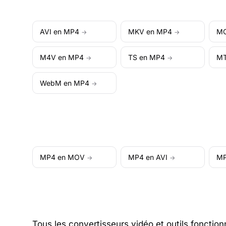
AVI en MP4
MKV en MP4
MO
→
→
M4V en MP4
TS en MP4
MT
→
→
WebM en MP4
→
MP4 en MOV
MP4 en AVI
MP
→
→
Tous les convertisseurs vidéo et outils fonctionn