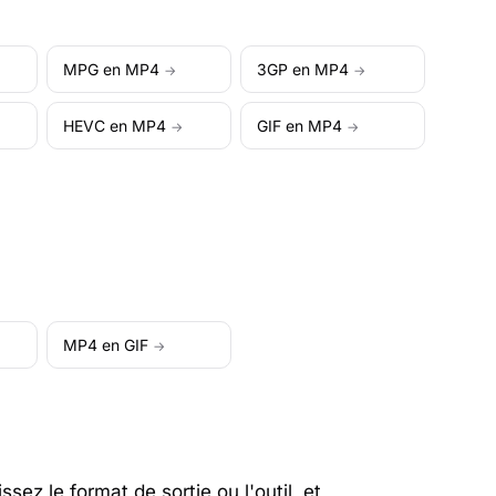
MPG en MP4
3GP en MP4
→
→
HEVC en MP4
GIF en MP4
→
→
MP4 en GIF
→
sez le format de sortie ou l'outil, et