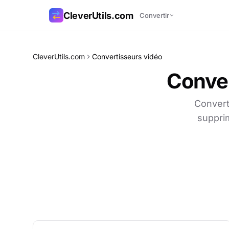
CleverUtils.com
Convertir
Copier le lien
CleverUtils.com
Convertisseurs vidéo
Conver
E-mail
Convert
supprim