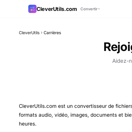
CleverUtils.com
Convertir
Copier le lien
CleverUtils
Carrières
Rejoi
E-mail
Aidez-n
CleverUtils.com est un convertisseur de fichiers
formats audio, vidéo, images, documents et bien 
heures.