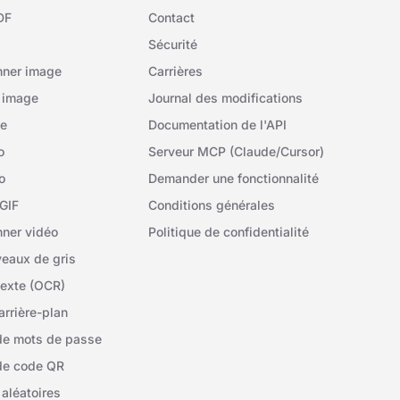
DF
Contact
Sécurité
nner image
Carrières
 image
Journal des modifications
ge
Documentation de l'API
o
Serveur MCP (Claude/Cursor)
o
Demander une fonctionnalité
GIF
Conditions générales
ner vidéo
Politique de confidentialité
veaux de gris
texte (OCR)
arrière-plan
de mots de passe
de code QR
aléatoires