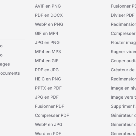
AVIF en PNG
Fusionner P
PDF en DOCX
Diviser PDF
WebP en PNG
Redimensio
GIF en MP4
Compresser
JPG en PNG
Flouter ima
io
MP4 en MP3
Rogner vidé
éo
MP4 en GIF
Couper audi
mages
PDF en JPG
Créateur de 
documents
HEIC en PNG
Redimension
PPTX en PDF
Image en ni
JPG en PDF
Image vers 
Fusionner PDF
Supprimer l'
Compresser PDF
Générateur 
WebP en JPG
Générateur 
Word en PDF
Générateurs 