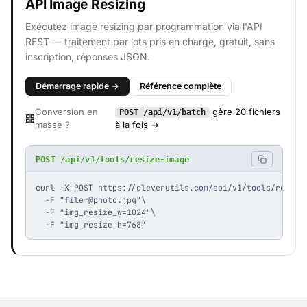
API Image Resizing
Exécutez image resizing par programmation via l'API
REST — traitement par lots pris en charge, gratuit, sans
inscription, réponses JSON.
Démarrage rapide →
Référence complète
Conversion en
gère 20 fichiers
POST /api/v1/batch
masse ?
à la fois →
POST /api/v1/tools/resize-image
curl -X POST https://cleverutils.com/api/v1/tools/resize-
  -F "
file=@photo.jpg
"\

  -F "img_resize_w=1024"\

  -F "img_resize_h=768"