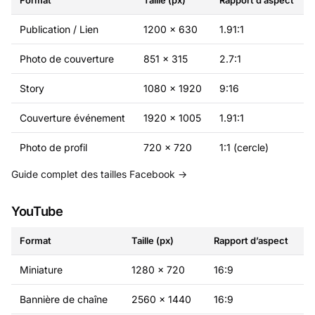
Format
Taille (px)
Rapport d’aspect
Publication / Lien
1200 × 630
1.91:1
Photo de couverture
851 × 315
2.7:1
Story
1080 × 1920
9:16
Couverture événement
1920 × 1005
1.91:1
Photo de profil
720 × 720
1:1 (cercle)
Guide complet des tailles Facebook →
YouTube
Format
Taille (px)
Rapport d’aspect
Miniature
1280 × 720
16:9
Bannière de chaîne
2560 × 1440
16:9