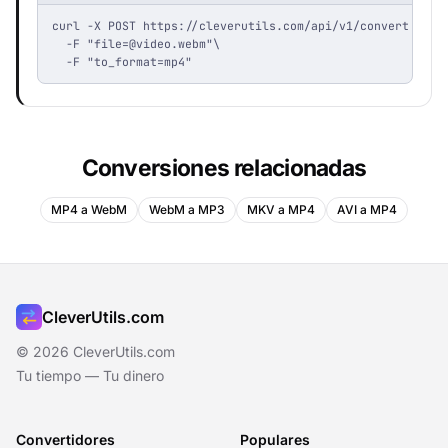
curl -X POST https://cleverutils.com/api/v1/convert \

  -F "
file=@video.webm
"\

  -F "to_format=mp4"
Conversiones relacionadas
MP4 a WebM
WebM a MP3
MKV a MP4
AVI a MP4
CleverUtils.com
© 2026 CleverUtils.com
Tu tiempo — Tu dinero
Convertidores
Populares