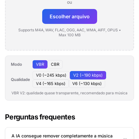
ou
Escolher arquivo
Supports M4A, WAV, FLAC, OGG, AAC, WMA, AIFF, OPUS •
Max 100 MB
Modo
VBR
CBR
V0 (~245 kbps)
V2 (~190 kbps)
Qualidade
V4 (~165 kbps)
V6 (~130 kbps)
VBR V2: qualidade quase transparente, recomendado para música
Perguntas frequentes
A IA consegue remover completamente a música