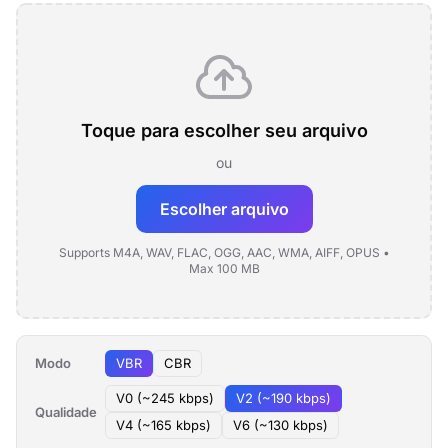
Toque para escolher seu arquivo
ou
Escolher arquivo
Supports M4A, WAV, FLAC, OGG, AAC, WMA, AIFF, OPUS •
Max 100 MB
Modo
VBR
CBR
V0 (~245 kbps)
V2 (~190 kbps)
Qualidade
V4 (~165 kbps)
V6 (~130 kbps)