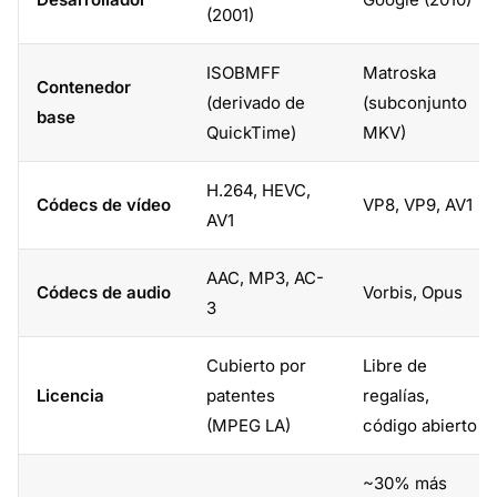
(2001)
ISOBMFF
Matroska
Contenedor
(derivado de
(subconjunto
base
QuickTime)
MKV)
H.264, HEVC,
Códecs de vídeo
VP8, VP9, AV1
AV1
AAC, MP3, AC-
Códecs de audio
Vorbis, Opus
3
Cubierto por
Libre de
Licencia
patentes
regalías,
(MPEG LA)
código abierto
~30% más