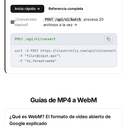
Inicio rápido →
Referencia completa
¿Conversión
procesa 20
POST /api/v1/batch
masiva?
archivos a la vez →
POST /api/v1/convert
curl -X POST https://cleverutils.com/api/v1/convert \

  -F "
file=@input.mp4
"\

  -F "to_format=webm"
Guías de MP4 a WebM
¿Qué es WebM? El formato de vídeo abierto de
Google explicado