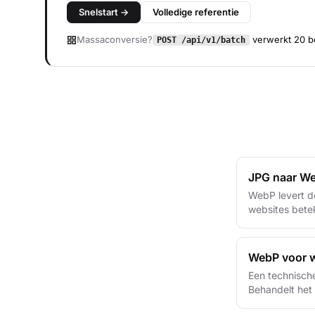
Snelstart →
Volledige referentie
Massaconversie?
verwerkt 20 b
POST /api/v1/batch
JPG naar We
WebP levert de
websites betek
WebP voor w
Een technisch
Behandelt het 