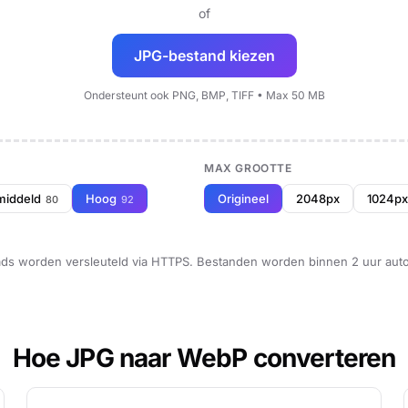
of
JPG-bestand kiezen
Ondersteunt ook PNG, BMP, TIFF • Max 50 MB
MAX GROOTTE
middeld
Hoog
Origineel
2048px
1024px
80
92
loads worden versleuteld via HTTPS. Bestanden worden binnen 2 uur aut
Hoe JPG naar WebP converteren