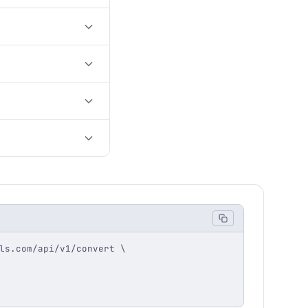
ls.com/api/v1/convert \
