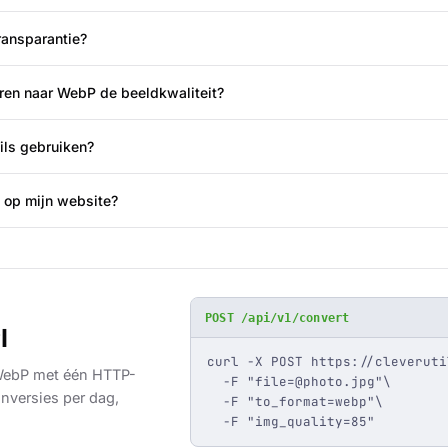
ansparantie?
ren naar WebP de beeldkwaliteit?
ils gebruiken?
 op mijn website?
POST /api/v1/convert
I
curl -X POST https://cleveruti
WebP met één HTTP-
  -F "
file=@photo.jpg
"\

nversies per dag,
  -F "to_format=webp"\

  -F "img_quality=85"