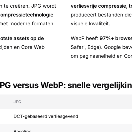
 te creëren. JPG wordt
verliesvrije compressie, 
compressietechnologie
produceert bestanden di
g met moderne formaten.
visuele kwaliteit.
otste assets op de
WebP heeft
97%+ browse
dtijden en Core Web
Safari, Edge). Google be
om paginasnelheid en Cor
PG versus WebP: snelle vergelijki
JPG
DCT-gebaseerd verliesgevend
Baseline