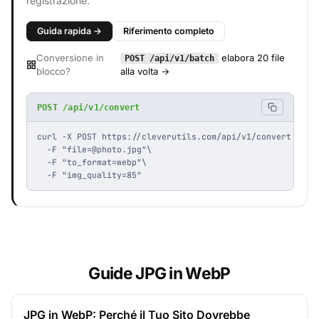
registrazione.
Guida rapida →
Riferimento completo
Conversione in
elabora 20 file
POST /api/v1/batch
blocco?
alla volta →
POST /api/v1/convert
curl -X POST https://cleverutils.com/api/v1/convert \

  -F "
file=@photo.jpg
"\

  -F "to_format=webp"\

  -F "img_quality=85"
Guide JPG in WebP
JPG in WebP: Perché il Tuo Sito Dovrebbe