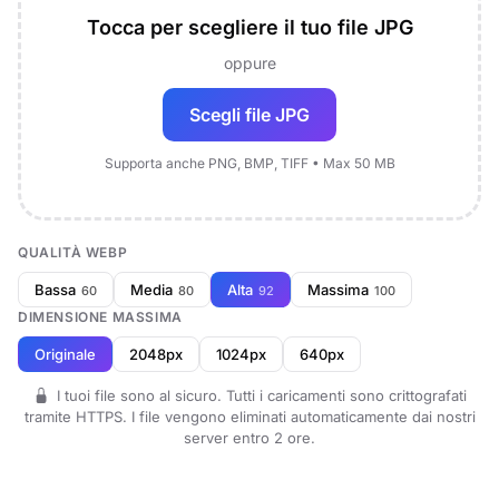
Tocca per scegliere il tuo file JPG
oppure
Scegli file JPG
Supporta anche PNG, BMP, TIFF • Max 50 MB
QUALITÀ WEBP
Bassa
Media
Alta
Massima
60
80
92
100
DIMENSIONE MASSIMA
Originale
2048px
1024px
640px
I tuoi file sono al sicuro. Tutti i caricamenti sono crittografati
tramite HTTPS. I file vengono eliminati automaticamente dai nostri
server entro 2 ore.