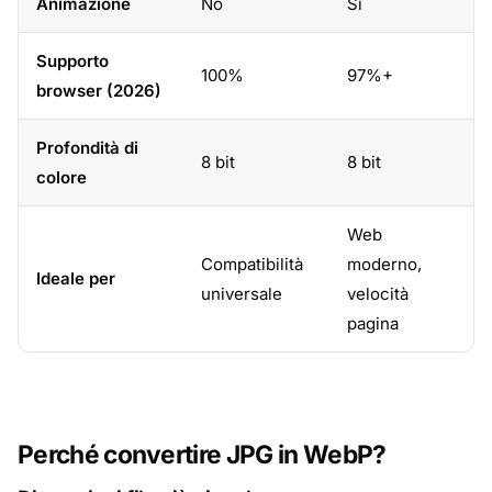
Animazione
No
Sì
Supporto
100%
97%+
browser (2026)
Profondità di
8 bit
8 bit
colore
Web
Compatibilità
moderno,
Ideale per
universale
velocità
pagina
Perché convertire JPG in WebP?