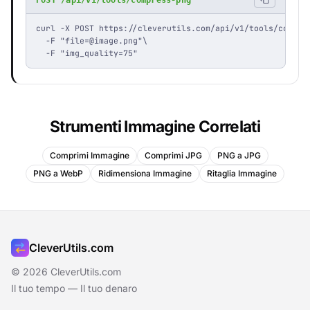
curl -X POST https://cleverutils.com/api/v1/tools/compres
  -F "
file=@image.png
"\

  -F "img_quality=75"
Strumenti Immagine Correlati
Comprimi Immagine
Comprimi JPG
PNG a JPG
PNG a WebP
Ridimensiona Immagine
Ritaglia Immagine
CleverUtils.com
© 2026 CleverUtils.com
Il tuo tempo — Il tuo denaro