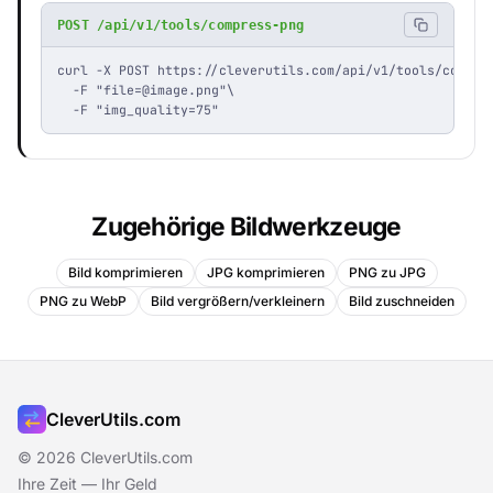
POST /api/v1/tools/compress-png
curl -X POST https://cleverutils.com/api/v1/tools/compres
  -F "
file=@image.png
"\

  -F "img_quality=75"
Zugehörige Bildwerkzeuge
Bild komprimieren
JPG komprimieren
PNG zu JPG
PNG zu WebP
Bild vergrößern/verkleinern
Bild zuschneiden
CleverUtils.com
© 2026 CleverUtils.com
Ihre Zeit — Ihr Geld