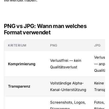
verwendet haben.
PNG vs JPG: Wann man welches
Format verwendet
KRITERIUM
PNG
JPG
Verlustb
Verlustfrei — kein
Komprimierung
— anpas
Qualitätsverlust
Qualität
Vollständige Alpha-
Keine
Transparenz
Kanal-Unterstützung
Transpa
Screenshots, Logos,
Fotos, n
Diagramme,
Bilder,