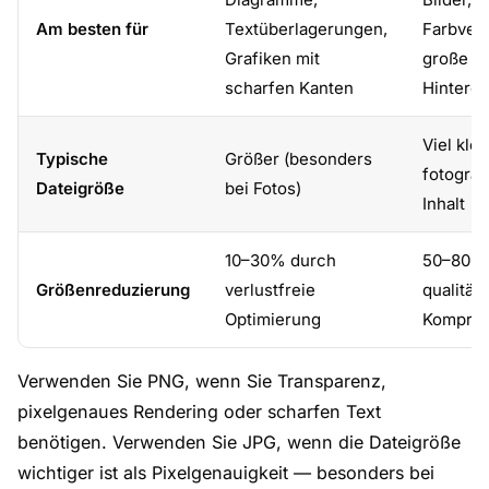
Am besten für
Textüberlagerungen,
Farbverl
Grafiken mit
große
scharfen Kanten
Hintergr
Viel klei
Typische
Größer (besonders
fotograf
Dateigröße
bei Fotos)
Inhalt
10–30% durch
50–80% 
Größenreduzierung
verlustfreie
qualität
Optimierung
Komprim
Verwenden Sie PNG, wenn Sie Transparenz,
pixelgenaues Rendering oder scharfen Text
benötigen. Verwenden Sie JPG, wenn die Dateigröße
wichtiger ist als Pixelgenauigkeit — besonders bei