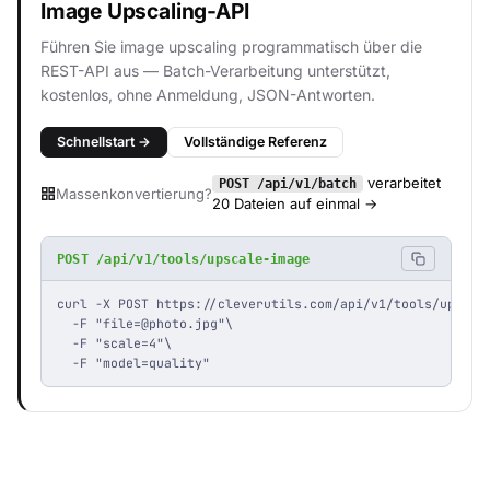
Image Upscaling-API
Führen Sie image upscaling programmatisch über die
REST-API aus — Batch-Verarbeitung unterstützt,
kostenlos, ohne Anmeldung, JSON-Antworten.
Schnellstart →
Vollständige Referenz
verarbeitet
POST /api/v1/batch
Massenkonvertierung?
20 Dateien auf einmal →
POST /api/v1/tools/upscale-image
curl -X POST https://cleverutils.com/api/v1/tools/upscale
  -F "
file=@photo.jpg
"\

  -F "scale=4"\

  -F "model=quality"