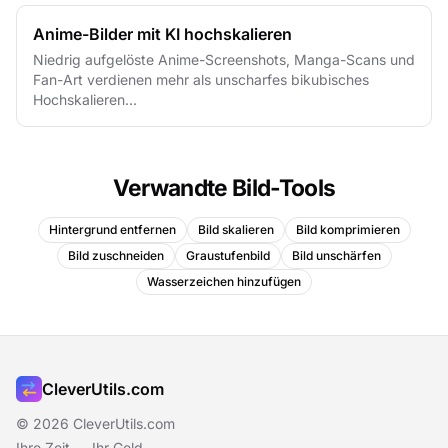
Anime-Bilder mit KI hochskalieren
Niedrig aufgelöste Anime-Screenshots, Manga-Scans und
Fan-Art verdienen mehr als unscharfes bikubisches
Hochskalieren...
Verwandte Bild-Tools
Hintergrund entfernen
Bild skalieren
Bild komprimieren
Bild zuschneiden
Graustufenbild
Bild unschärfen
Wasserzeichen hinzufügen
CleverUtils.com
© 2026 CleverUtils.com
Ihre Zeit — Ihr Geld