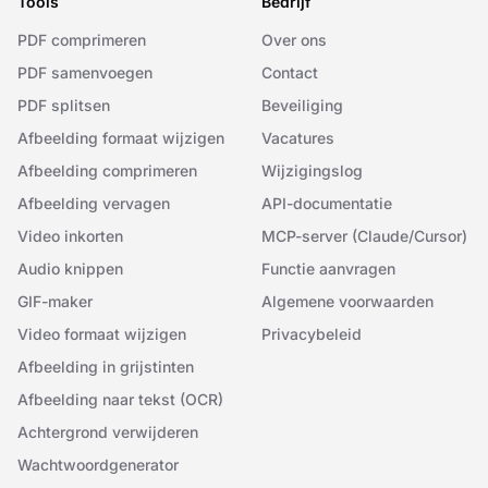
Tools
Bedrijf
PDF comprimeren
Over ons
PDF samenvoegen
Contact
PDF splitsen
Beveiliging
Afbeelding formaat wijzigen
Vacatures
Afbeelding comprimeren
Wijzigingslog
Afbeelding vervagen
API-documentatie
Video inkorten
MCP-server (Claude/Cursor)
Audio knippen
Functie aanvragen
GIF-maker
Algemene voorwaarden
Video formaat wijzigen
Privacybeleid
Afbeelding in grijstinten
Afbeelding naar tekst (OCR)
Achtergrond verwijderen
Wachtwoordgenerator