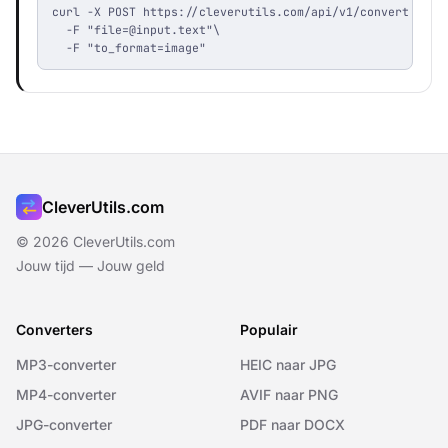
curl -X POST https://cleverutils.com/api/v1/convert \

  -F "
file=@input.text
"\

  -F "to_format=image"
CleverUtils.com
© 2026 CleverUtils.com
Jouw tijd — Jouw geld
Converters
Populair
MP3-converter
HEIC naar JPG
MP4-converter
AVIF naar PNG
JPG-converter
PDF naar DOCX