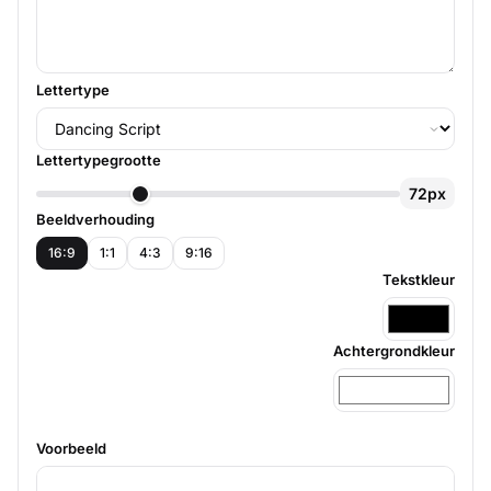
Lettertype
Lettertypegrootte
72px
Beeldverhouding
16:9
1:1
4:3
9:16
Tekstkleur
Achtergrondkleur
Voorbeeld