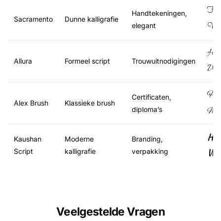
Hal
Handtekeningen,
Sacramento
Dunne kalligrafie
Wer
elegant
Hal
Allura
Formeel script
Trouwuitnodigingen
Wer
Hal
Certificaten,
Alex Brush
Klassieke brush
diploma’s
Wer
Hal
Kaushan
Moderne
Branding,
Wer
Script
kalligrafie
verpakking
Veelgestelde Vragen