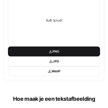
PNG
JPG
WebP
Hoe maak je een tekstafbeelding