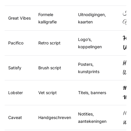
Hal
Formele
Uitnodigingen,
Great Vibes
kalligrafie
kaarten
Wer
Hal
Logo’s,
Pacifico
Retro script
We
koppelingen
Hall
Posters,
Satisfy
Brush script
Wer
kunstprints
Hal
Lobster
Vet script
Titels, banners
Wer
Hall
Notities,
Caveat
Handgeschreven
aantekeningen
Were