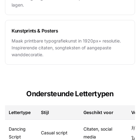
lagen.
Kunstprints & Posters
Maak printbare typografiekunst in 1920px+ resolutie.
Inspirerende citaten, songteksten of aangepaste
wanddecoratie.
Ondersteunde Lettertypen
Lettertype
Stijl
Geschikt voor
Voo
Hal
Dancing
Citaten, social
Casual script
Script
media
Wer