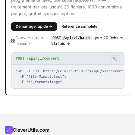
programmation avec une seule requête HTTP —
traitement par lots jusqu'à 20 fichiers, 1000 conversions
par jour, gratuit, sans inscription.
Démarrage rapide →
Référence complète
Conversion en
gère 20 fichiers
POST /api/v1/batch
masse ?
à la fois →
POST /api/v1/convert
curl -X POST https://cleverutils.com/api/v1/convert \

  -F "
file=@input.text
"\

  -F "to_format=image"
CleverUtils.com