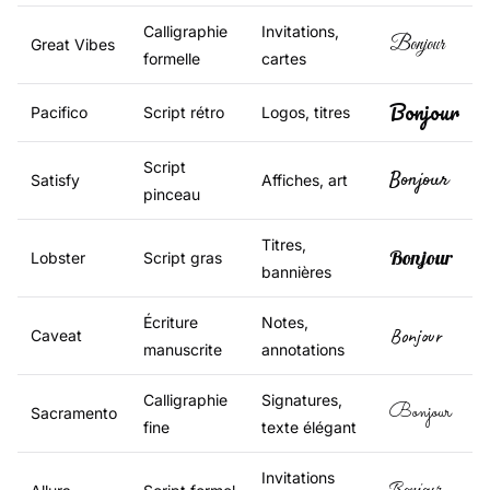
Calligraphie
Invitations,
Bonjour
Great Vibes
formelle
cartes
Bonjour
Pacifico
Script rétro
Logos, titres
Script
Bonjour
Satisfy
Affiches, art
pinceau
Titres,
Bonjour
Lobster
Script gras
bannières
Écriture
Notes,
Bonjour
Caveat
manuscrite
annotations
Calligraphie
Signatures,
Bonjour
Sacramento
fine
texte élégant
Invitations