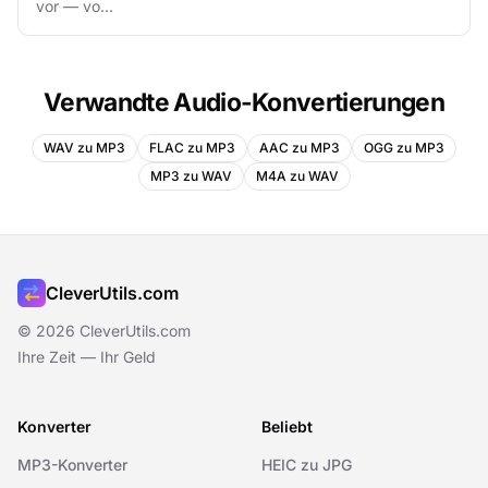
vor — vo...
Verwandte Audio-Konvertierungen
WAV zu MP3
FLAC zu MP3
AAC zu MP3
OGG zu MP3
MP3 zu WAV
M4A zu WAV
CleverUtils.com
© 2026 CleverUtils.com
Ihre Zeit — Ihr Geld
Konverter
Beliebt
MP3-Konverter
HEIC zu JPG