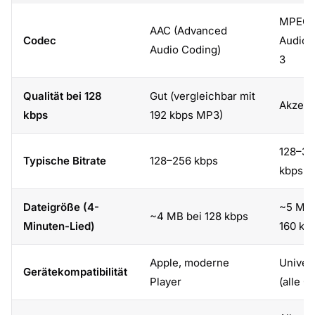
MPEG
AAC (Advanced
Codec
Audio 
Audio Coding)
3
Qualität bei 128
Gut (vergleichbar mit
Akzept
kbps
192 kbps MP3)
128–32
Typische Bitrate
128–256 kbps
kbps
Dateigröße (4-
~5 MB 
~4 MB bei 128 kbps
Minuten-Lied)
160 kb
Apple, moderne
Univers
Gerätekompatibilität
Player
(alle G