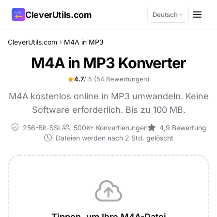
CleverUtils.com
Deutsch
CleverUtils.com
M4A in MP3
Link kopieren
M4A in MP3 Konverter
E-Mail
4.7
/ 5
(54 Bewertungen)
M4A kostenlos online in MP3 umwandeln. Keine
Software erforderlich. Bis zu 100 MB.
256-Bit-SSL
500K+ Konvertierungen
4,9 Bewertung
Dateien werden nach 2 Std. gelöscht
Tippen, um Ihre M4A-Datei