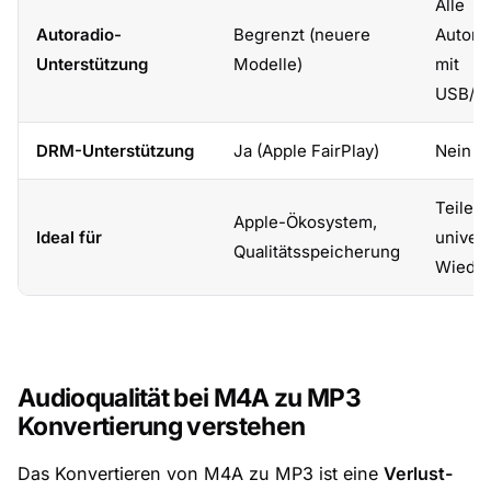
Alle
Autoradio-
Begrenzt (neuere
Autora
Unterstützung
Modelle)
mit
USB/A
DRM-Unterstützung
Ja (Apple FairPlay)
Nein
Teilen,
Apple-Ökosystem,
Ideal für
univers
Qualitätsspeicherung
Wiede
Audioqualität bei M4A zu MP3
Konvertierung verstehen
Das Konvertieren von M4A zu MP3 ist eine
Verlust-