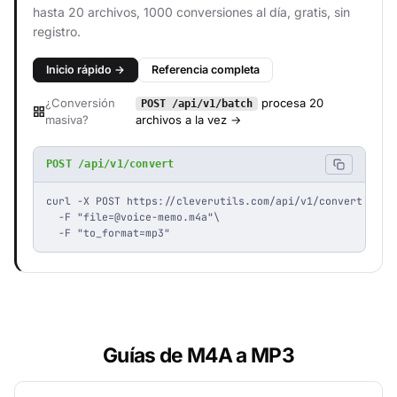
hasta 20 archivos, 1000 conversiones al día, gratis, sin
registro.
Inicio rápido →
Referencia completa
¿Conversión
procesa 20
POST /api/v1/batch
masiva?
archivos a la vez →
POST /api/v1/convert
curl -X POST https://cleverutils.com/api/v1/convert \

  -F "
file=@voice-memo.m4a
"\

  -F "to_format=mp3"
Guías de M4A a MP3