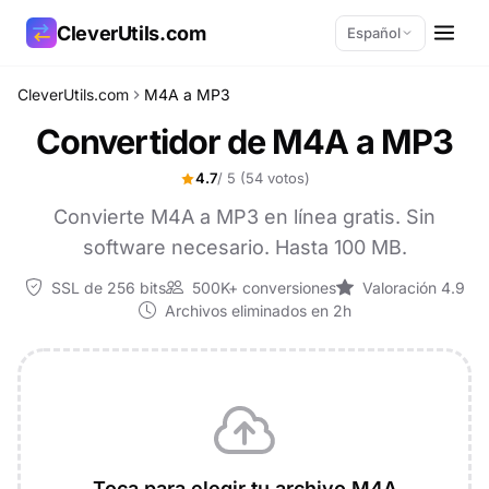
CleverUtils.com
Español
CleverUtils.com
M4A a MP3
Copiar enlace
Convertidor de M4A a MP3
Correo electrónico
4.7
/ 5
(54 votos)
Convierte M4A a MP3 en línea gratis. Sin
software necesario. Hasta 100 MB.
SSL de 256 bits
500K+ conversiones
Valoración 4.9
Archivos eliminados en 2h
Toca para elegir tu archivo M4A