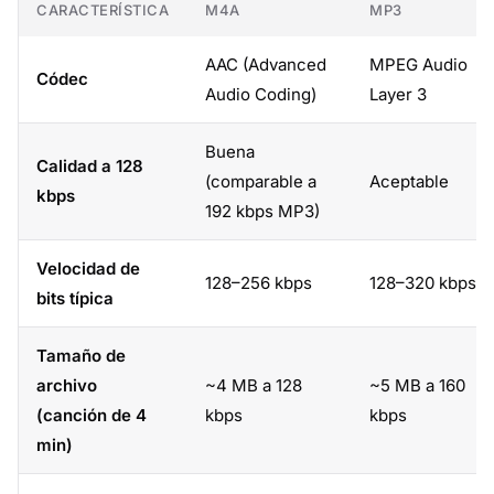
CARACTERÍSTICA
M4A
MP3
AAC (Advanced
MPEG Audio
Códec
Audio Coding)
Layer 3
Buena
Calidad a 128
(comparable a
Aceptable
kbps
192 kbps MP3)
Velocidad de
128–256 kbps
128–320 kbps
bits típica
Tamaño de
archivo
~4 MB a 128
~5 MB a 160
(canción de 4
kbps
kbps
min)