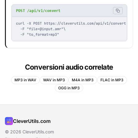
POST /api/v1/convert
curl -X POST https://cleverutils.com/api/v1/convert \

  -F "
file=@input.amr
"\

  -F "to_format=mp3"
Conversioni audio correlate
MP3 in WAV
WAV in MP3
M4A in MP3
FLAC in MP3
OGG in MP3
CleverUtils.com
© 2026 CleverUtils.com